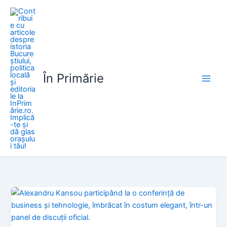
Skip
to
content
În Primărie