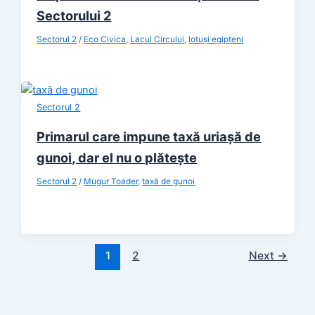
Sectorului 2
Sectorul 2
/
Eco Civica
,
Lacul Circului
,
lotuși egipteni
Sectorul 2
Primarul care impune taxă uriașă de
gunoi, dar el nu o plătește
Sectorul 2
/
Mugur Toader
,
taxă de gunoi
1
2
Next
→