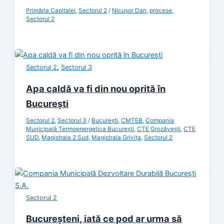
Primăria Capitalei
,
Sectorul 2
/
Nicușor Dan
,
procese
,
Sectorul 2
,
Sectorul 2
Sectorul 3
Apa caldă va fi din nou oprită în
București
Sectorul 2
,
Sectorul 3
/
București
,
CMTEB
,
Compania
Municipală Termoenergetica București
,
CTE Grozăvești
,
CTE
SUD
,
Magistrala 2 Sud
,
Magistrala Grivița
,
Sectorul 2
Sectorul 2
Bucureșteni, iată ce pod ar urma să