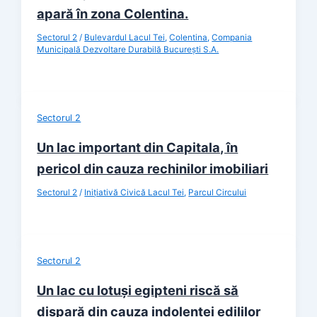
apară în zona Colentina.
Sectorul 2
/
Bulevardul Lacul Tei
,
Colentina
,
Compania
Municipală Dezvoltare Durabilă București S.A.
Sectorul 2
Un lac important din Capitala, în
pericol din cauza rechinilor imobiliari
Sectorul 2
/
Iniţiativă Civică Lacul Tei
,
Parcul Circului
Sectorul 2
Un lac cu lotuși egipteni riscă să
dispară din cauza indolenței edililor