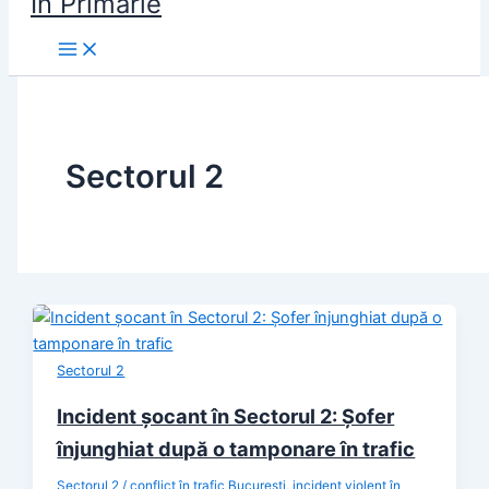
În Primărie
Sectorul 2
Sectorul 2
Incident șocant în Sectorul 2: Șofer
înjunghiat după o tamponare în trafic
Sectorul 2
/
conflict în trafic București
,
incident violent în