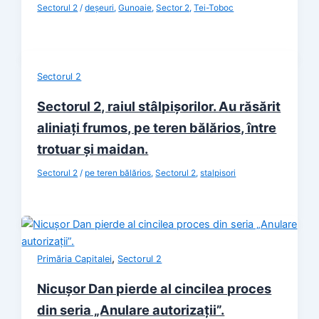
Sectorul 2
/
deșeuri
,
Gunoaie
,
Sector 2
,
Tei-Toboc
Sectorul 2
Sectorul 2, raiul stâlpișorilor. Au răsărit
aliniați frumos, pe teren bălărios, între
trotuar și maidan.
Sectorul 2
/
pe teren bălărios
,
Sectorul 2
,
stalpisori
,
Primăria Capitalei
Sectorul 2
Nicușor Dan pierde al cincilea proces
din seria „Anulare autorizații”.