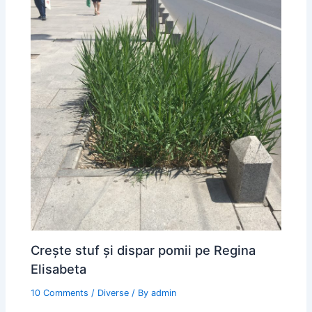
Crește stuf și dispar pomii pe Regina
Elisabeta
10 Comments
/
Diverse
/ By
admin