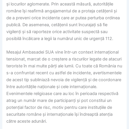
și locurilor aglomerate. Prin această măsură, autoritățile
române își reafirmă angajamentul de a proteja cetățenii și
de a preveni orice incidente care ar putea perturba ordinea
publică. De asemenea, cetățenii sunt încurajați să fie
vigilenți și să raporteze orice activitate suspectă sau
posibilă încălcare a legii la numărul unic de urgență 112.
Mesajul Ambasadei SUA vine într-un context internațional
tensionat, marcat de o creștere a riscurilor legate de atacuri
teroriste în mai multe părți ale lumii. Cu toate că România nu
s-a confruntat recent cu astfel de incidente, avertismentele
de acest tip subliniază nevoia de vigilență și de coordonare
între autoritățile naționale și cele internaționale.
Evenimentele religioase care au loc în perioada respectivă
atrag un număr mare de participanți și pot constitui un
potențial factor de risc, motiv pentru care instituțiile de
securitate române și internaționale își îndreaptă atenția
către aceste adunări.