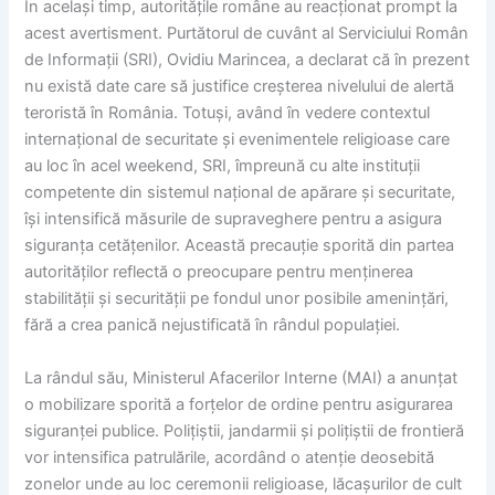
În același timp, autoritățile române au reacționat prompt la
acest avertisment. Purtătorul de cuvânt al Serviciului Român
de Informații (SRI), Ovidiu Marincea, a declarat că în prezent
nu există date care să justifice creșterea nivelului de alertă
teroristă în România. Totuși, având în vedere contextul
internațional de securitate și evenimentele religioase care
au loc în acel weekend, SRI, împreună cu alte instituții
competente din sistemul național de apărare și securitate,
își intensifică măsurile de supraveghere pentru a asigura
siguranța cetățenilor. Această precauție sporită din partea
autorităților reflectă o preocupare pentru menținerea
stabilității și securității pe fondul unor posibile amenințări,
fără a crea panică nejustificată în rândul populației.
La rândul său, Ministerul Afacerilor Interne (MAI) a anunțat
o mobilizare sporită a forțelor de ordine pentru asigurarea
siguranței publice. Polițiștii, jandarmii și polițiștii de frontieră
vor intensifica patrulările, acordând o atenție deosebită
zonelor unde au loc ceremonii religioase, lăcașurilor de cult