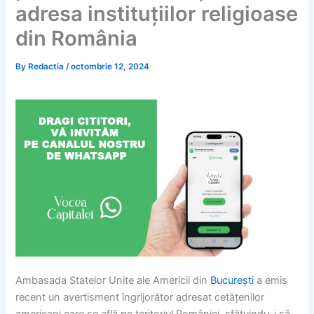
adresa instituțiilor religioase
din România
By
Redactia
/
octombrie 12, 2024
Ambasada Statelor Unite ale Americii din
București
a emis
recent un avertisment îngrijorător adresat cetățenilor
americani care se află pe teritoriul României, sfătuindu-i să