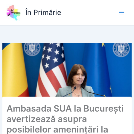
Skip
to
În Primărie
content
Ambasada SUA la București
avertizează asupra
posibilelor amenințări la