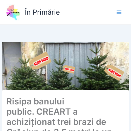
Skip
to
În Primărie
content
Risipa banului
public. CREART a
achiziționat trei brazi de