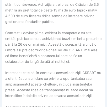
stârnit controverse. Achiziția a trei brazi de Crăciun de 3,5
metri la un preț total de peste 13 mii de euro (aproximativ
4.500 de euro fiecare) ridică semne de întrebare privind
gestionarea fondurilor publice.
Contrastul devine și mai evident în comparație cu alte
entități publice care au achiziționat brazi similari la prețuri de
până la 26 de ori mai mici. Această discrepanță aruncă o
umbră asupra deciziilor de cheltuieli ale CREART, mai ales
că firma beneficiară a contractului pare să fie un
colaborator de lungă durată al instituției.
Interesant este că, în contextul acestei achiziții, CREART nu
a oferit răspunsuri clare cu privire la oportunitatea sau
amplasamentul acestei cheltuieli, în ciuda insistențelor
presei. Această lipsă de transparență nu face decât să
intensifice îndoielile privind adecvarea acestei achiziții.