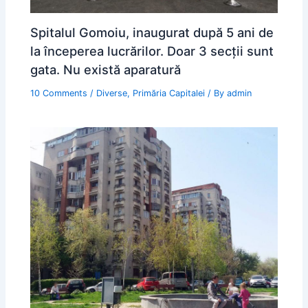
Spitalul Gomoiu, inaugurat după 5 ani de
la începerea lucrărilor. Doar 3 secţii sunt
gata. Nu există aparatură
10 Comments
/
Diverse
,
Primăria Capitalei
/ By
admin