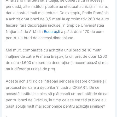
Analizând mai detaliat situația, se observă că în aceeași
perioadă, alte instituții publice au efectuat achiziții similare,
dar la costuri mult mai reduse. De exemplu, Radio România
a achiziționat brazi de 3,5 metri la aproximativ 260 de euro
fiecare, fără decorațiuni incluse, în timp ce Universitatea
Națională de Artă din
București
a plătit doar 170 de euro
pentru un brad de aceeași dimensiune.
Mai mult, comparația cu achiziția unui brad de 10 metri
înălțime de către Primăria Brașov, la un preț de doar 1.200
de euro (1.600 de euro cu decorațiuni), accentuează și mai
mult diferența uriașă de preț.
Aceste achiziții ridică întrebări serioase despre criteriile și
procesul de luare a deciziilor în cadrul CREART. De ce
această instituție a ales să plătească un preț atât de ridicat
pentru brazi de Crăciun, în timp ce alte entități publice au
găsit soluții mult mai economice pentru achiziții similare?