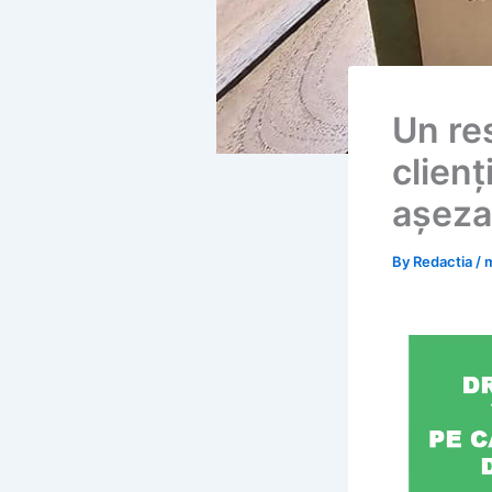
Un res
clienț
așeza
By
Redactia
/
m