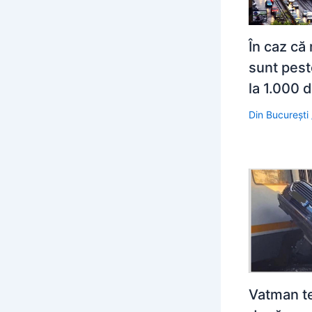
În caz că 
sunt pes
la 1.000 d
Din București
Vatman te