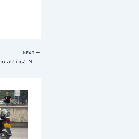
NEXT
O promisiune neonorată încă: Nicușor Dan promitea un salariu mediu net de 1.400 de euro în București, până în 2024