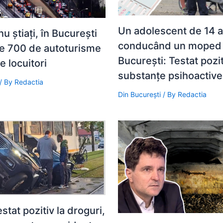
Un adolescent de 14 a
nu știați, în București
conducând un moped f
te 700 de autoturisme
București: Testat pozi
e locuitori
substanțe psihoactive
/ By
Redactia
Din București
/ By
Redactia
stat pozitiv la droguri,