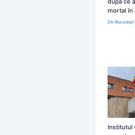
după ce a
mortal în
Din București
Institutu