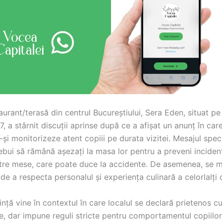
urant/terasă din centrul Bucureștiului, Sera Eden, situat pe
37, a stârnit discuții aprinse după ce a afișat un anunț în care
ă-și monitorizeze atent copiii pe durata vizitei. Mesajul spec
rebui să rămână așezați la masa lor pentru a preveni incide
ntre mese, care poate duce la accidente. De asemenea, se 
de a respecta personalul și experiența culinară a celorlalți c
nță vine în contextul în care localul se declară prietenos c
, dar impune reguli stricte pentru comportamentul copiilor