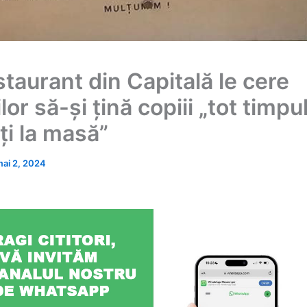
taurant din Capitală le cere
ilor să-și țină copiii „tot timpu
ți la masă”
ai 2, 2024