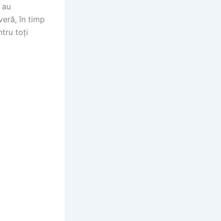
i au
eră, în timp
tru toți