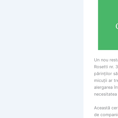
Un nou resta
Rosetti nr. 
părinților s
micuții ar t
alergarea î
necesitatea 
Această ceri
de companie