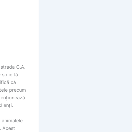
 strada C.A.
 solicită
ifică că
ntele precum
menționează
lienți.
u animalele
. Acest