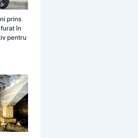
ni prins
urat în
tiv pentru