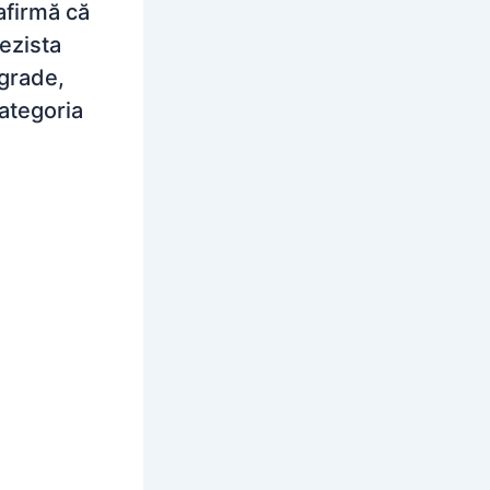
afirmă că
rezista
grade,
categoria