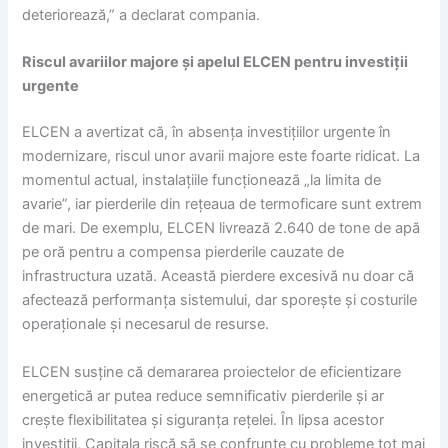
deteriorează,” a declarat compania.
Riscul avariilor majore și apelul ELCEN pentru investiții
urgente
ELCEN a avertizat că, în absența investițiilor urgente în
modernizare, riscul unor avarii majore este foarte ridicat. La
momentul actual, instalațiile funcționează „la limita de
avarie”, iar pierderile din rețeaua de termoficare sunt extrem
de mari. De exemplu, ELCEN livrează 2.640 de tone de apă
pe oră pentru a compensa pierderile cauzate de
infrastructura uzată. Această pierdere excesivă nu doar că
afectează performanța sistemului, dar sporește și costurile
operaționale și necesarul de resurse.
ELCEN susține că demararea proiectelor de eficientizare
energetică ar putea reduce semnificativ pierderile și ar
crește flexibilitatea și siguranța rețelei. În lipsa acestor
investiții, Capitala riscă să se confrunte cu probleme tot mai