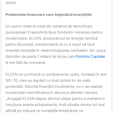
termic.
Problemele financiare care împiedică investițiile
Un punct cheie al crizei din sistemul de termoficare
bucureștean îl reprezintă lipsa fondurilor necesare pentru
modernizare. ELCEN, producătorul de energie termică
pentru București, menționează că nu a reușit să facă
investiții esențiale în retehnologizarea centralelor din cauza
datoriilor de peste 1 miliard de lei pe care
Primăria Capitalei
le are față de companie.
ELCEN se confruntă cu echipamente uzate, instalate în anii
’60-’70, care au depășit cu mult durata lor de viață
proiectată. Datorită finanțării insuficiente, nu s-au realizat
modernizări semnificative în decursul ultimelor decenii.
„Angajații ELCEN depun eforturi uriașe pentru a menține în
funcțiune aceste echipamente, însă situația devine tot mai
dificilă pe măsură ce instalațiile îmbătrânite se