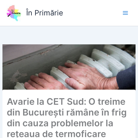
Skip
to
În Primărie
content
Avarie la CET Sud: O treime
din București rămâne în frig
din cauza problemelor la
rețeaua de termoficare