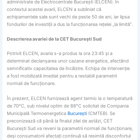
administrate de Electrocentrale București (ELCEN). În
contextul acestei avarii, ELCEN a subliniat că
echipamentele sale sunt vechi de peste 50 de ani, iar lipsa
fondurilor de investiții a dus la funcționarea rețelei „la limită”.
Descrierea avariei de la CET București Sud
Potrivit ELCEN, avaria s-a produs la ora 23:45 și a
determinat declanșarea unor cazane energetice, afectând
semnificativ capacitatea de încălzire. Echipa de intervenție
a fost mobilizată imediat pentru a restabili parametrii
normali de funcționare.
În prezent, ELCEN furnizează agent termic la o temperatură
de 70°C, sub nivelul optim de 88°C solicitat de Compania
Municipală Termoenergetica
București
(CMTEB). Se
preconizează că până la finalul zilei de astăzi, CET
București Sud va reveni la parametrii normali de funcționare,
deși consumatorii afectați continuă să resimtă disconfortul