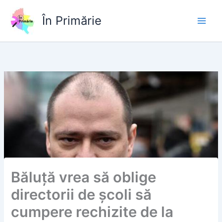
Skip
to
În Primărie
content
Băluță vrea să oblige
directorii de școli să
cumpere rechizite de la