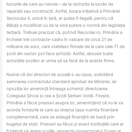
lucrurile de care au nevoie – de la rechizite la lucrări de
reparații sau construcții. Astfel, bizara inițiativă a Primăriei
Sectorului 4, unică în țară, ar putea fi ilegală, pentru că
Băluță a modificat cu de la sine putere o normă din legislația
terțiară. Trebuie precizat că, potrivit Recorder.ro, Primăria a
încheiat trei contracte-cadru în valoare de circa 21 de
milioane de euro, care stabilesc firmele de la care cele 71 de
școli din sector pot face achiziții. Astfel, absolut toate
achizițiile școlilor ar urma să se facă de la aceste firme.
Numai că doi directori de școală s-au opus, solicitând
semnarea contractului standard aprobat de Minister, iar
opoziția lor amenință întreaga schemă: directoarea
Colegiului Șincai și cea a Școlii Șerban Vodă. Firește,
Primăria a făcut presiuni asupra lor, amenințând că nu le va
acorda fondurile la care au dreptul (așa-numita finanțare
complementară, care se adaugă finanțării de bază prin
bugetul de stat). Presiuni au făcut și exact instituțiile care ar
fi trebuit să apere școlile, respectiv Inspectoratul Școlar al