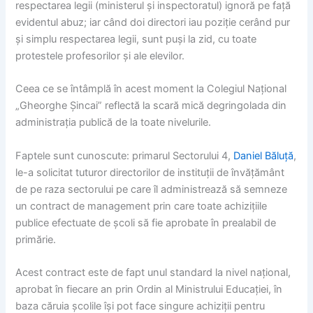
respectarea legii (ministerul și inspectoratul) ignoră pe față
evidentul abuz; iar când doi directori iau poziție cerând pur
și simplu respectarea legii, sunt puși la zid, cu toate
protestele profesorilor și ale elevilor.
Ceea ce se întâmplă în acest moment la Colegiul Național
„Gheorghe Șincai” reflectă la scară mică degringolada din
administrația publică de la toate nivelurile.
Faptele sunt cunoscute: primarul Sectorului 4,
Daniel Băluță
,
le-a solicitat tuturor directorilor de instituții de învățământ
de pe raza sectorului pe care îl administrează să semneze
un contract de management prin care toate achizițiile
publice efectuate de școli să fie aprobate în prealabil de
primărie.
Acest contract este de fapt unul standard la nivel național,
aprobat în fiecare an prin Ordin al Ministrului Educației, în
baza căruia școlile își pot face singure achiziții pentru