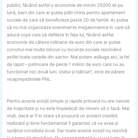
publici, făcând astfel o economie de minim 25000 lei pe
lună, bani din care ar putea plăti chiria pentru apartament
sociale de care să beneficieze peste 20 de familii. Ar putea
să nu mai organizeze evenimente megalomanice în care să
aducă copii care să defileze în fața lui, făcând astfel
economie de câteva milioane de euro din care ar putea
construi mai multe blocuri cu locuințe sociale rezolvând
astfel toate cererile din sector. Mai putem adăuga aici, la fel
de rapid – patinoare de peste 1 milion de euro care nu au
funcționat nici două luni, statui și bâlciuri”, este de părere
vicepreședintele PNL.
Pentru aceste soluții simple și rapide primarul nu are nevoie
de majoritate și nu este împiedicat de nimeni să o facă. Mai
mult, dacă ar fi în stare să propună un proiect credibil,
realizabil și bine fundamentat îi garantez că va avea și
sprijinul consiliului local. Dar toate aceste soluții nu rezolvă
și interesele imobiliare. De aceea probabil nu sunt luate în