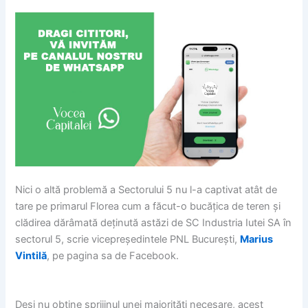
Nici o altă problemă a Sectorului 5 nu l-a captivat atât de
tare pe primarul Florea cum a făcut-o bucățica de teren și
clădirea dărâmată deținută astăzi de SC Industria Iutei SA în
sectorul 5, scrie vicepreședintele PNL Bucureşti,
Marius
Vintilă
, pe pagina sa de Facebook.
Deși nu obține sprijinul unei majorități necesare, acest