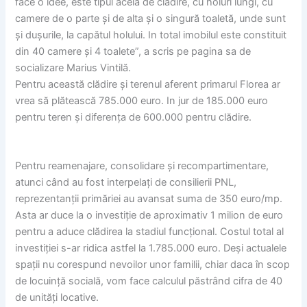
face o idee, este tipul acela de clădire, cu holuri lungi, cu
camere de o parte și de alta și o singură toaletă, unde sunt
și dușurile, la capătul holului. In total imobilul este constituit
din 40 camere și 4 toalete”, a scris pe pagina sa de
socializare Marius Vintilă.
Pentru această clădire și terenul aferent primarul Florea ar
vrea să plătească 785.000 euro. In jur de 185.000 euro
pentru teren și diferența de 600.000 pentru clădire.
Pentru reamenajare, consolidare și recompartimentare,
atunci când au fost interpelați de consilierii PNL,
reprezentanții primăriei au avansat suma de 350 euro/mp.
Asta ar duce la o investiție de aproximativ 1 milion de euro
pentru a aduce clădirea la stadiul funcțional. Costul total al
investiției s-ar ridica astfel la 1.785.000 euro. Deși actualele
spații nu corespund nevoilor unor familii, chiar daca în scop
de locuință socială, vom face calculul păstrând cifra de 40
de unități locative.