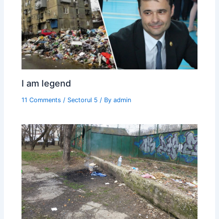
I am legend
11 Comments
/
Sectorul 5
/ By
admin