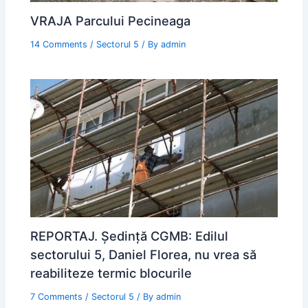
VRAJA Parcului Pecineaga
14 Comments
/
Sectorul 5
/ By
admin
REPORTAJ. Ședință CGMB: Edilul
sectorului 5, Daniel Florea, nu vrea să
reabiliteze termic blocurile
7 Comments
/
Sectorul 5
/ By
admin