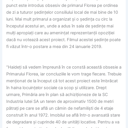
punct este introdus obsesiv de primarul Florea pe ordinea
de zi a tuturor ședințelor consiliului local de mai bine de 10
luni. Mai mult primarul a organizat și o ședința cu circ la
începutul acestui an, unde a adus în sala de ședințe mai
mulți apropiați care au amenințat reprezentanții opoziției
dacă nu votează acest proiect. Filmul acestei ședințe poate
fi văzut într-o postare a mea din 24 ianuarie 2019.
“Haideți să vedem împreună în ce constă această obsesie a
Primarului Florea, iar concluziile le vom trage fiecare. Trebuie
menționat de la început că tot acest proiect este îmbrăcat
în haina locuințelor sociale ca scop și utilizare. Drept
urmare, Primăria are în plan să achiziționeze de la SC
Industria Iutei SA un teren de aproximativ 1500 de metri
pătrați pe care se află un cămin de nefamiliști de 4 etaje
construit în anul 1972. Imobilul se află într-o avansată stare
de degradare și cuprinde 40 de unități locative. Pentru a va