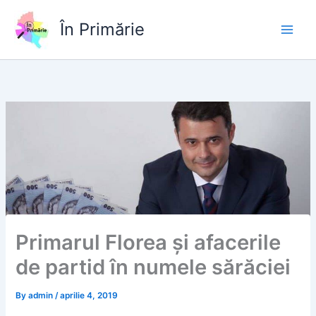
Skip
to
În Primărie
content
Primarul Florea și afacerile
de partid în numele sărăciei
By
admin
/
aprilie 4, 2019