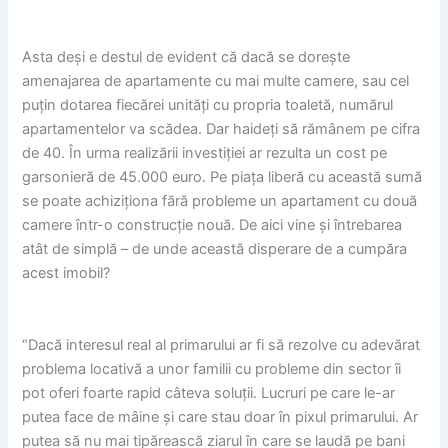
Asta deși e destul de evident că dacă se dorește
amenajarea de apartamente cu mai multe camere, sau cel
puțin dotarea fiecărei unități cu propria toaletă, numărul
apartamentelor va scădea. Dar haideți să rămânem pe cifra
de 40. În urma realizării investiției ar rezulta un cost pe
garsonieră de 45.000 euro. Pe piața liberă cu această sumă
se poate achiziționa fără probleme un apartament cu două
camere într-o construcție nouă. De aici vine și întrebarea
atât de simplă – de unde această disperare de a cumpăra
acest imobil?
“Dacă interesul real al primarului ar fi să rezolve cu adevărat
problema locativă a unor familii cu probleme din sector îi
pot oferi foarte rapid câteva soluții. Lucruri pe care le-ar
putea face de mâine și care stau doar în pixul primarului. Ar
putea să nu mai tipărească ziarul în care se laudă pe bani