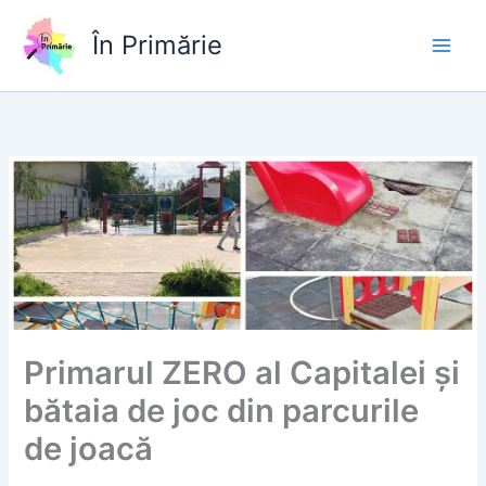
Skip
to
În Primărie
content
Primarul ZERO al Capitalei și
bătaia de joc din parcurile
de joacă