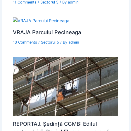
11 Comments
/
Sectorul 5
/ By
admin
VRAJA Parcului Pecineaga
13 Comments
/
Sectorul 5
/ By
admin
REPORTAJ. Ședință CGMB: Edilul