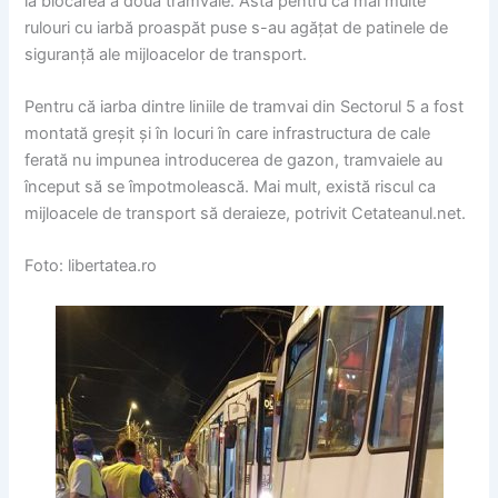
la blocarea a două tramvaie. Asta pentru că mai multe
rulouri cu iarbă proaspăt puse s-au agăţat de patinele de
siguranţă ale mijloacelor de transport.
Pentru că iarba dintre liniile de tramvai din Sectorul 5 a fost
montată greșit și în locuri în care infrastructura de cale
ferată nu impunea introducerea de gazon, tramvaiele au
început să se împotmolească. Mai mult, există riscul ca
mijloacele de transport să deraieze, potrivit Cetateanul.net.
Foto: libertatea.ro