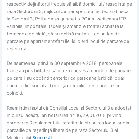
respectiv deținătorul trebuie să aibă domiciliul / reședința pe
raza Sectorului 3, mijlocul de transport să fie declarat fiscal
la Sectorul 3, Polița de asigurare tip RCA și verificarea ITP —
valabile, impozitele, taxele și amenzile (toate) achitate la
termenele de plată, să nu dețină mai mult de un loc de
parcare pe apartament/familie, își pierd locul de parcare de
reședință.
De asemenea, până la 30 septembrie 2018, persoanele
fizice au posibilitatea să intre în posesia unui loc de parcare
pe care l-au dobândit anterior ca persoană juridică, doar
dacă sediul social al firmei și domiciliul persoanei fizice
coincid.
Reamintim faptul că Consiliul Local al Sectorului 3 a adoptat
în cursul acestui an hotărârea nr. 16/29.01.2018 privind
aprobarea Regulamentului referitor la atribuirea locurilor din
parcările de reședință libere de pe raza Sectorului 3 al
Municipiului
București
.