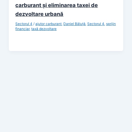
carburant și eliminarea taxei de
dezvoltare urbană
Sectorul 4
/
ajutor carburant
,
Daniel Băluță
,
Sectorul 4
,
sprijin
financiar
,
taxă dezvoltare