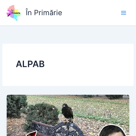
Skip
to
În Primărie
content
ALPAB