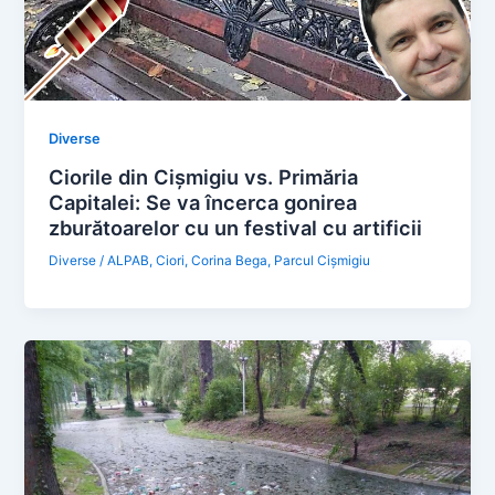
Diverse
Ciorile din Cișmigiu vs. Primăria
Capitalei: Se va încerca gonirea
zburătoarelor cu un festival cu artificii
Diverse
/
ALPAB
,
Ciori
,
Corina Bega
,
Parcul Cișmigiu