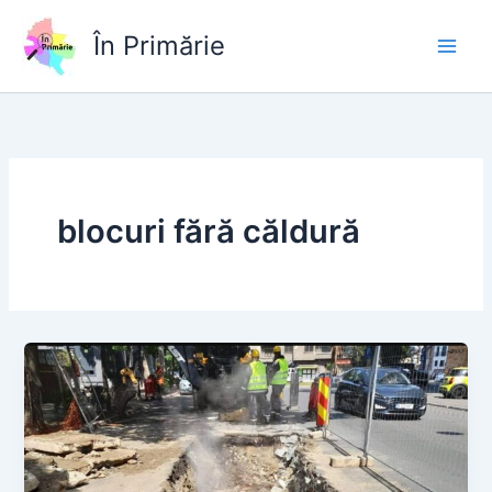
Skip
to
În Primărie
content
blocuri fără căldură