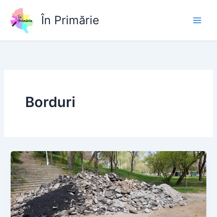
Skip
to
În Primărie
content
Borduri