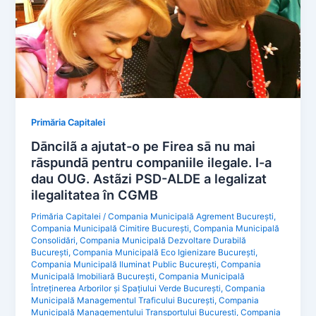
Primăria Capitalei
Dāncilã a ajutat-o pe Firea sā nu mai
rāspundā pentru companiile ilegale. I-a
dau OUG. Astãzi PSD-ALDE a legalizat
ilegalitatea în CGMB
Primăria Capitalei
/
Compania Municipală Agrement București
,
Compania Municipală Cimitire București
,
Compania Municipală
Consolidări
,
Compania Municipală Dezvoltare Durabilă
București
,
Compania Municipală Eco Igienizare București
,
Compania Municipală Iluminat Public București
,
Compania
Municipală Imobiliară București
,
Compania Municipală
Întreținerea Arborilor și Spațiului Verde București
,
Compania
Municipală Managementul Traficului București
,
Compania
Municipală Managementului Transportului București
,
Compania