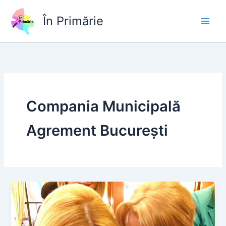
Skip
to
În Primărie
content
Compania Municipală
Agrement București