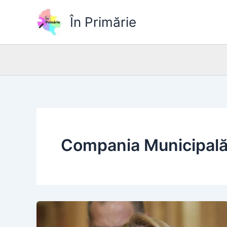
Skip
to
În Primărie
content
Compania Municipală S