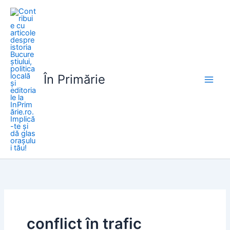
Skip
to
content
În Primărie
conflict în trafic