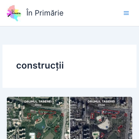
Skip
to
În Primărie
content
construcții