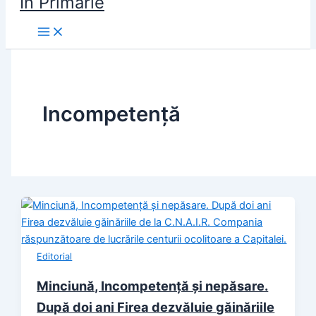
În Primărie
Incompetență
Editorial
Minciună, Incompetență și nepăsare.
După doi ani Firea dezvăluie găinăriile