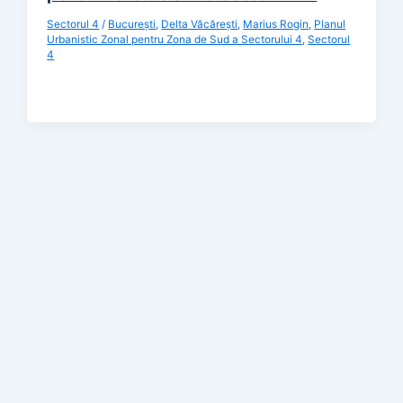
Sectorul 4
/
Bucureşti
,
Delta Văcărești
,
Marius Rogin
,
Planul
Urbanistic Zonal pentru Zona de Sud a Sectorului 4
,
Sectorul
4