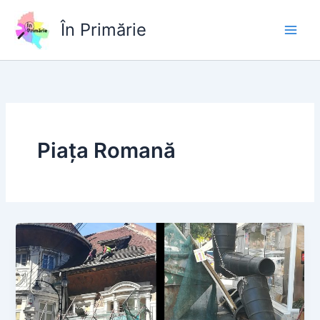
Skip
to
În Primărie
content
Piața Romană