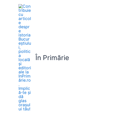
Skip
to
content
În Primărie