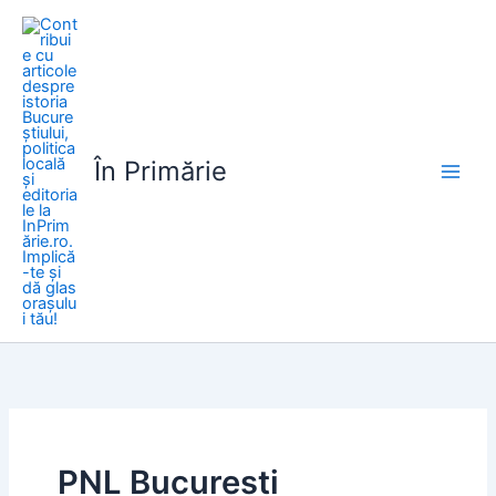
Skip
to
content
În Primărie
PNL Bucuresti