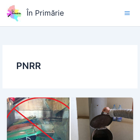
Skip
to
În Primărie
content
PNRR