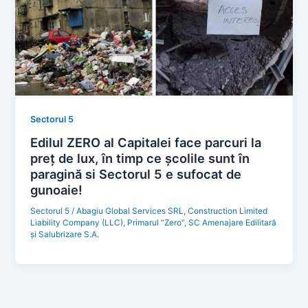
Sectorul 5
Edilul ZERO al Capitalei face parcuri la
preț de lux, în timp ce școlile sunt în
paragină si Sectorul 5 e sufocat de
gunoaie!
Sectorul 5
/
Abagiu Global Services SRL
,
Construction Limited
Liability Company (LLC)
,
Primarul “Zero”
,
SC Amenajare Edilitară
și Salubrizare S.A.