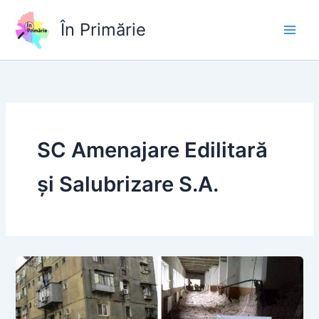
Skip
to
În Primărie
content
SC Amenajare Edilitară
și Salubrizare S.A.