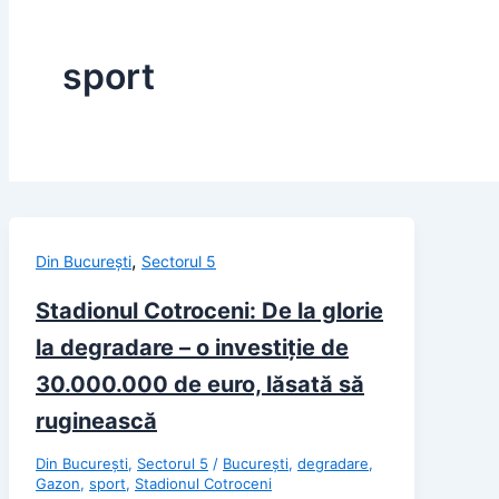
sport
,
Din București
Sectorul 5
Stadionul Cotroceni: De la glorie
la degradare – o investiție de
30.000.000 de euro, lăsată să
ruginească
Din București
,
Sectorul 5
/
București
,
degradare
,
Gazon
,
sport
,
Stadionul Cotroceni