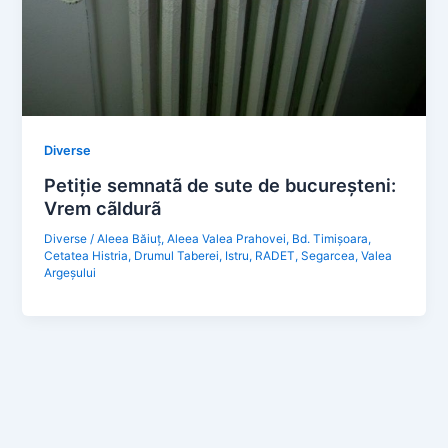
Diverse
Petiţie semnatã de sute de bucureşteni:
Vrem cãldurã
Diverse
/
Aleea Băiuț
,
Aleea Valea Prahovei
,
Bd. Timișoara
,
Cetatea Histria
,
Drumul Taberei
,
Istru
,
RADET
,
Segarcea
,
Valea
Argeșului