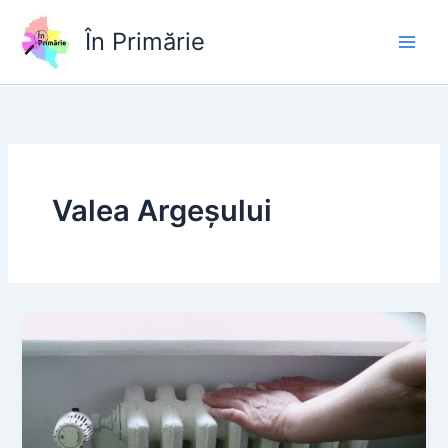
Skip
to
În Primărie
content
Valea Argeșului