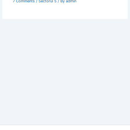
7 Comments
/
Sectorul 5
/ By
admin