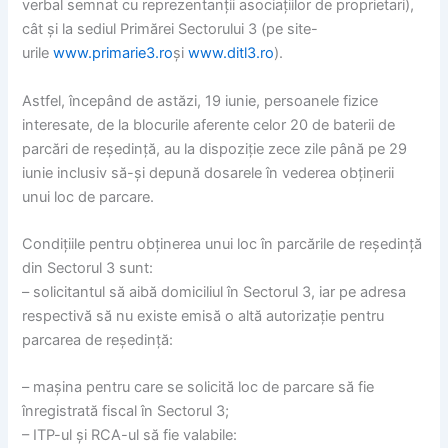
verbal semnat cu reprezentanții asociațiilor de proprietari),
cât și la sediul Primărei Sectorului 3 (pe site-
urile
www.primarie3.ro
și
www.ditl3.ro
).
Astfel, începând de astăzi, 19 iunie, persoanele fizice
interesate, de la blocurile aferente celor 20 de baterii de
parcări de reședință, au la dispoziție zece zile până pe 29
iunie inclusiv să-și depună dosarele în vederea obținerii
unui loc de parcare.
Condițiile pentru obținerea unui loc în parcările de reședință
din Sectorul 3 sunt:
– solicitantul să aibă domiciliul în Sectorul 3, iar pe adresa
respectivă să nu existe emisă o altă autorizație pentru
parcarea de reședință:
– mașina pentru care se solicită loc de parcare să fie
înregistrată fiscal în Sectorul 3;
– ITP-ul și RCA-ul să fie valabile: