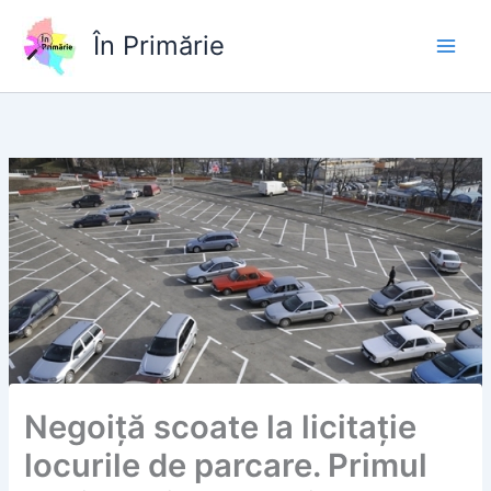
Skip
to
În Primărie
content
Negoiță scoate la licitație
locurile de parcare. Primul