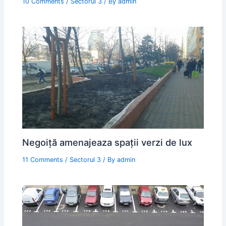
10 Comments
/
Sectorul 3
/ By
admin
Negoiță amenajeaza spații verzi de lux
11 Comments
/
Sectorul 3
/ By
admin