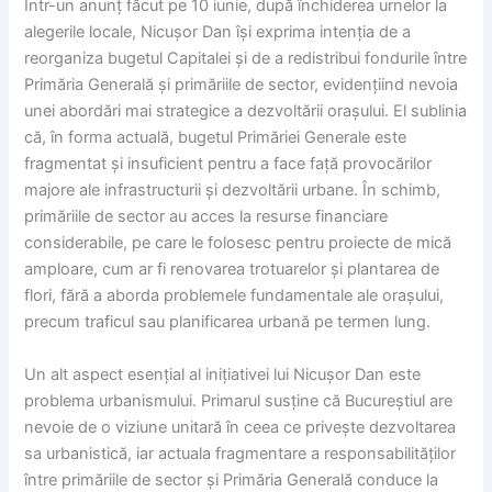
Într-un anunț făcut pe 10 iunie, după închiderea urnelor la
alegerile locale, Nicușor Dan își exprima intenția de a
reorganiza bugetul Capitalei și de a redistribui fondurile între
Primăria Generală și primăriile de sector, evidențiind nevoia
unei abordări mai strategice a dezvoltării orașului. El sublinia
că, în forma actuală, bugetul Primăriei Generale este
fragmentat și insuficient pentru a face față provocărilor
majore ale infrastructurii și dezvoltării urbane. În schimb,
primăriile de sector au acces la resurse financiare
considerabile, pe care le folosesc pentru proiecte de mică
amploare, cum ar fi renovarea trotuarelor și plantarea de
flori, fără a aborda problemele fundamentale ale orașului,
precum traficul sau planificarea urbană pe termen lung.
Un alt aspect esențial al inițiativei lui Nicușor Dan este
problema urbanismului. Primarul susține că Bucureștiul are
nevoie de o viziune unitară în ceea ce privește dezvoltarea
sa urbanistică, iar actuala fragmentare a responsabilităților
între primăriile de sector și Primăria Generală conduce la