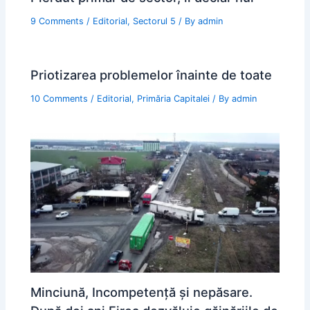
9 Comments
/
Editorial
,
Sectorul 5
/ By
admin
Priotizarea problemelor înainte de toate
10 Comments
/
Editorial
,
Primăria Capitalei
/ By
admin
Minciună, Incompetență și nepăsare.