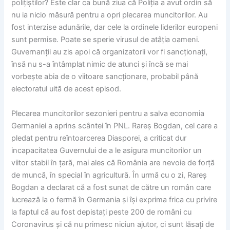
polițiștilor? Este clar ca bună ziua că Poliția a avut ordin să
nu ia nicio măsură pentru a opri plecarea muncitorilor. Au
fost interzise adunările, dar cele la ordinele liderilor europeni
sunt permise. Poate se sperie virusul de atâția oameni.
Guvernanții au zis apoi că organizatorii vor fi sancționați,
însă nu s-a întâmplat nimic de atunci și încă se mai
vorbește abia de o viitoare sancționare, probabil până
electoratul uită de acest episod.
Plecarea muncitorilor sezonieri pentru a salva economia
Germaniei a aprins scântei în PNL. Rareș Bogdan, cel care a
pledat pentru reîntoarcerea Diasporei, a criticat dur
incapacitatea Guvernului de a le asigura muncitorilor un
viitor stabil în țară, mai ales că România are nevoie de forță
de muncă, în special în agricultură. În urmă cu o zi, Rareș
Bogdan a declarat că a fost sunat de către un român care
lucrează la o fermă în Germania și își exprima frica cu privire
la faptul că au fost depistați peste 200 de români cu
Coronavirus și că nu primesc niciun ajutor, ci sunt lăsați de