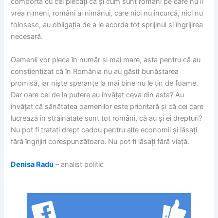
comporta cu cei plecați ca și cum sunt români pe care nu îi
vrea nimeni, români ai nimănui, care nici nu încurcă, nici nu
folosesc, au obligația de a le acorda tot sprijinul și îngrijirea
necesară.
Oamenii vor pleca în număr și mai mare, asta pentru că au
conștientizat că în România nu au găsit bunăstarea
promisă, iar niște speranțe la mai bine nu le țin de foame.
Dar oare cei de la putere au învățat ceva din asta? Au
învățat că sănătatea oamenilor este prioritară și că cei care
lucrează în străinătate sunt tot români, că au și ei drepturi?
Nu pot fi tratați drept cadou pentru alte economii și lăsați
fără îngrijiri corespunzătoare. Nu pot fi lăsați fără viață.
Denisa Radu
– analist politic