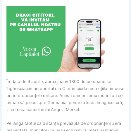
În data de 9 aprilie, aproximativ 1800 de persoane se
înghesuiau în aeroportul din Cluj, în ciuda restricțiilor impuse
prind ordonanțele militare. Acești oameni erau muncitori ce
urmau să plece spre Germania, pentru a lucra în agricultură,
la cererea cancelarului Angela Merkel.
Pe lângă faptul că distanța prevăzută de ordonanțe nu era
respectată, muncitorii nu erau echipați cu măști și mănuși,