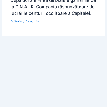
După doi ani Firea dezvăluie găinăriile de
la C.N.A.I.R. Compania răspunzătoare de
lucrările centurii ocolitoare a Capitalei.
Editorial
/ By
admin