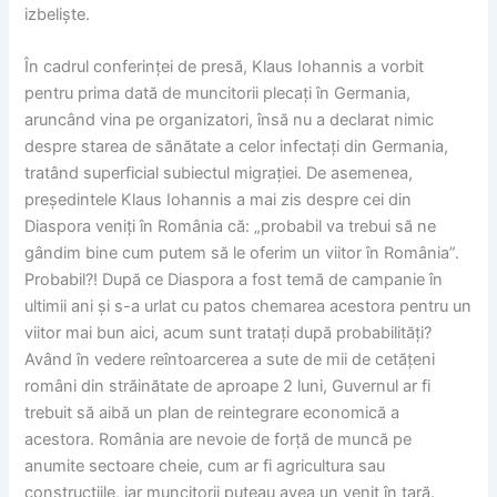
izbeliște.
În cadrul conferinței de presă, Klaus Iohannis a vorbit
pentru prima dată de muncitorii plecați în Germania,
aruncând vina pe organizatori, însă nu a declarat nimic
despre starea de sănătate a celor infectați din Germania,
tratând superficial subiectul migrației. De asemenea,
președintele Klaus Iohannis a mai zis despre cei din
Diaspora veniți în România că: „probabil va trebui să ne
gândim bine cum putem să le oferim un viitor în România”.
Probabil?! După ce Diaspora a fost temă de campanie în
ultimii ani și s-a urlat cu patos chemarea acestora pentru un
viitor mai bun aici, acum sunt tratați după probabilități?
Având în vedere reîntoarcerea a sute de mii de cetățeni
români din străinătate de aproape 2 luni, Guvernul ar fi
trebuit să aibă un plan de reintegrare economică a
acestora. România are nevoie de forță de muncă pe
anumite sectoare cheie, cum ar fi agricultura sau
construcțiile, iar muncitorii puteau avea un venit în țară.