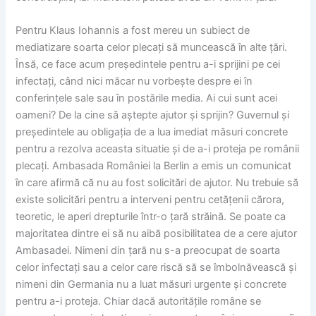
Pentru Klaus Iohannis a fost mereu un subiect de
mediatizare soarta celor plecați să muncească în alte țări.
Însă, ce face acum președintele pentru a-i sprijini pe cei
infectați, când nici măcar nu vorbește despre ei în
conferințele sale sau în postările media. Ai cui sunt acei
oameni? De la cine să aștepte ajutor și sprijin? Guvernul și
președintele au obligația de a lua imediat măsuri concrete
pentru a rezolva aceasta situatie și de a-i proteja pe românii
plecați. Ambasada României la Berlin a emis un comunicat
în care afirmă că nu au fost solicitări de ajutor. Nu trebuie să
existe solicitări pentru a interveni pentru cetățenii cărora,
teoretic, le aperi drepturile într-o țară străină. Se poate ca
majoritatea dintre ei să nu aibă posibilitatea de a cere ajutor
Ambasadei. Nimeni din țară nu s-a preocupat de soarta
celor infectați sau a celor care riscă să se îmbolnăvească și
nimeni din Germania nu a luat măsuri urgente și concrete
pentru a-i proteja. Chiar dacă autoritățile române se