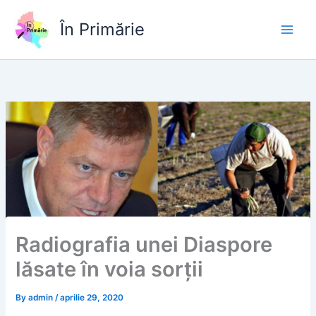
Skip
to
În Primărie
content
Radiografia unei Diaspore
lăsate în voia sorții
By
admin
/
aprilie 29, 2020