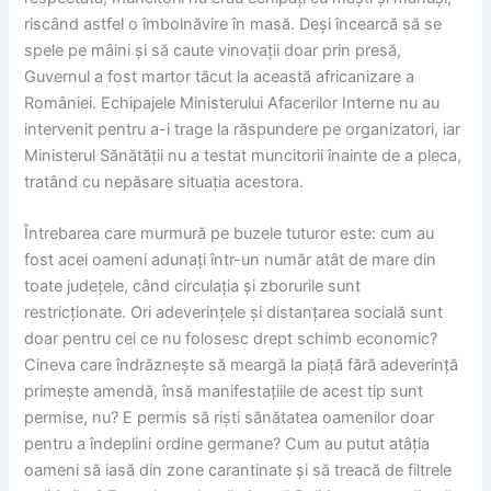
riscând astfel o îmbolnăvire în masă. Deși încearcă să se
spele pe mâini și să caute vinovații doar prin presă,
Guvernul a fost martor tăcut la această africanizare a
României. Echipajele Ministerului Afacerilor Interne nu au
intervenit pentru a-i trage la răspundere pe organizatori, iar
Ministerul Sănătății nu a testat muncitorii înainte de a pleca,
tratând cu nepăsare situația acestora.
Întrebarea care murmură pe buzele tuturor este: cum au
fost acei oameni adunați într-un număr atât de mare din
toate județele, când circulația și zborurile sunt
restricționate. Ori adeverințele și distanțarea socială sunt
doar pentru cei ce nu folosesc drept schimb economic?
Cineva care îndrăznește să meargă la piață fără adeverință
primește amendă, însă manifestațiile de acest tip sunt
permise, nu? E permis să riști sănătatea oamenilor doar
pentru a îndeplini ordine germane? Cum au putut atâția
oameni să iasă din zone carantinate și să treacă de filtrele