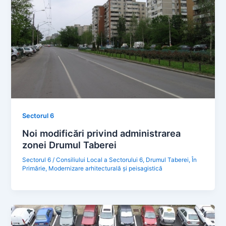
Sectorul 6
Noi modificări privind administrarea
zonei Drumul Taberei
Sectorul 6
/
Consiliului Local a Sectorului 6
,
Drumul Taberei
,
În
Primărie
,
Modernizare arhitecturală şi peisagistică