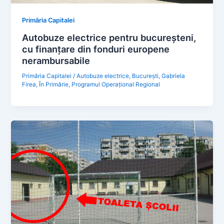
Primăria Capitalei
Autobuze electrice pentru bucureşteni,
cu finanţare din fonduri europene
nerambursabile
Primăria Capitalei
/
Autobuze electrice
,
Bucureşti
,
Gabriela
Firea
,
În Primărie
,
Programul Operaţional Regional