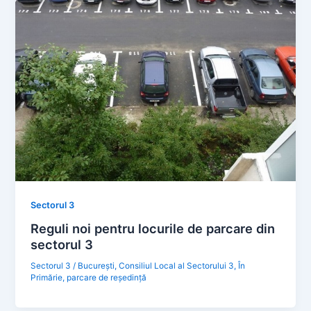
Sectorul 3
Reguli noi pentru locurile de parcare din
sectorul 3
Sectorul 3
/
Bucureşti
,
Consiliul Local al Sectorului 3
,
În
Primărie
,
parcare de reședință