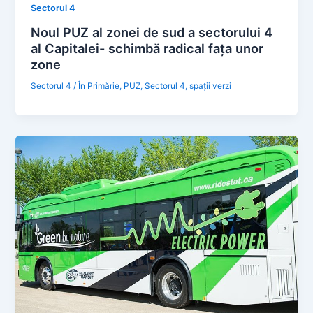
Sectorul 4
Noul PUZ al zonei de sud a sectorului 4
al Capitalei- schimbă radical fața unor
zone
Sectorul 4
/
În Primărie
,
PUZ
,
Sectorul 4
,
spații verzi