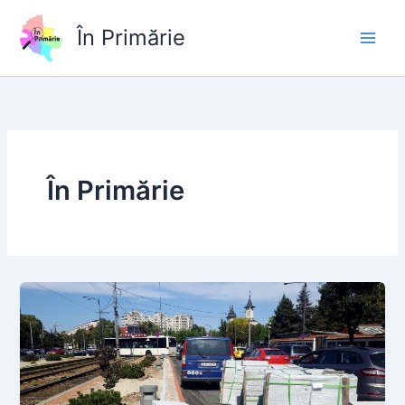
Skip
to
În Primărie
content
În Primărie