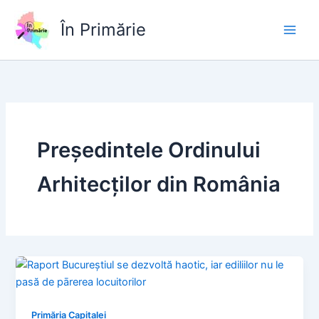
Skip
to
În Primărie
content
Preşedintele Ordinului
Arhitecţilor din România
Primăria Capitalei