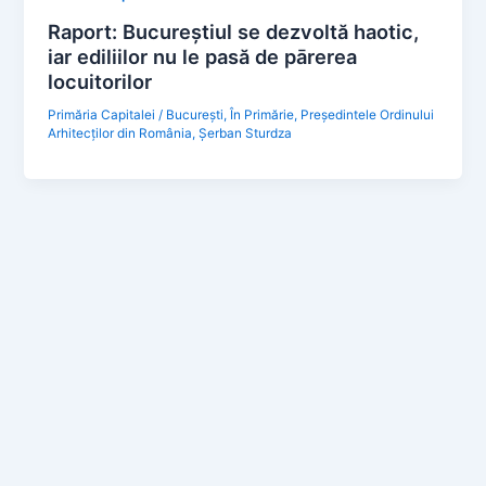
Raport: Bucureștiul se dezvoltă haotic,
iar ediliilor nu le pasă de pārerea
locuitorilor
Primăria Capitalei
/
Bucureşti
,
În Primărie
,
Preşedintele Ordinului
Arhitecţilor din România
,
Şerban Sturdza