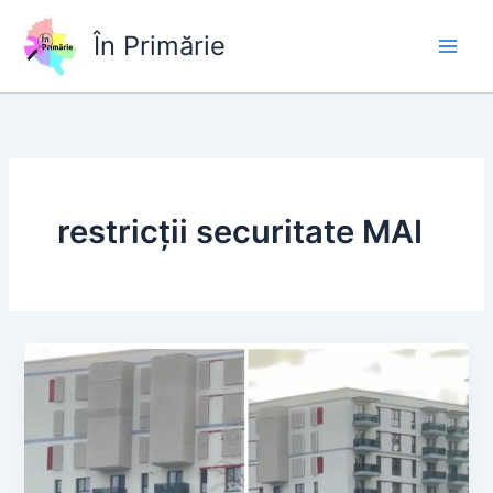
Skip
to
În Primărie
content
restricții securitate MAI