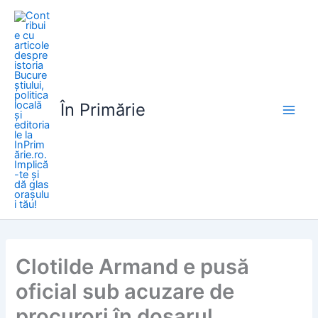
Skip
to
content
În Primărie
Clotilde Armand e pusă
oficial sub acuzare de
procurori în dosarul