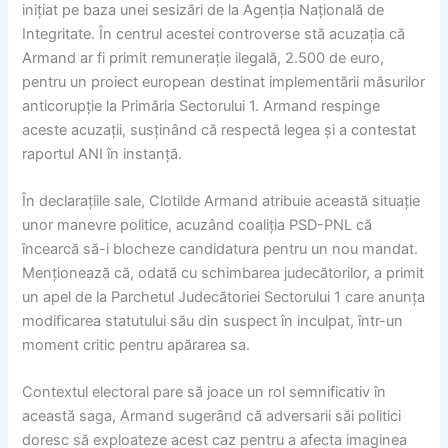
inițiat pe baza unei sesizări de la Agenția Națională de
Integritate. În centrul acestei controverse stă acuzația că
Armand ar fi primit remunerație ilegală, 2.500 de euro,
pentru un proiect european destinat implementării măsurilor
anticorupție la Primăria Sectorului 1. Armand respinge
aceste acuzații, susținând că respectă legea și a contestat
raportul ANI în instanță.
În declarațiile sale, Clotilde Armand atribuie această situație
unor manevre politice, acuzând coaliția PSD-PNL că
încearcă să-i blocheze candidatura pentru un nou mandat.
Menționează că, odată cu schimbarea judecătorilor, a primit
un apel de la Parchetul Judecătoriei Sectorului 1 care anunța
modificarea statutului său din suspect în inculpat, într-un
moment critic pentru apărarea sa.
Contextul electoral pare să joace un rol semnificativ în
această saga, Armand sugerând că adversarii săi politici
doresc să exploateze acest caz pentru a afecta imaginea