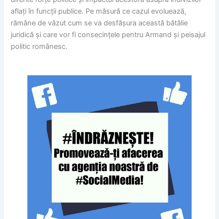
aflați în funcții publice. Pe măsură ce cazul evoluează,
rămâne de văzut cum se va desfășura această bătălie
juridică și care vor fi consecințele pentru Armand și peisajul
politic românesc.