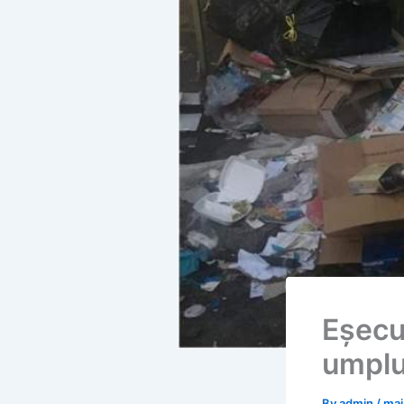
Eșecul
umplu
By
admin
/
mai