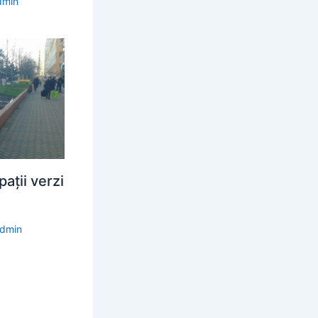
dmin
ații verzi
dmin