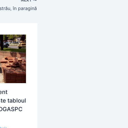
strău, în paragină
ent
te tabloul
a DGASPC