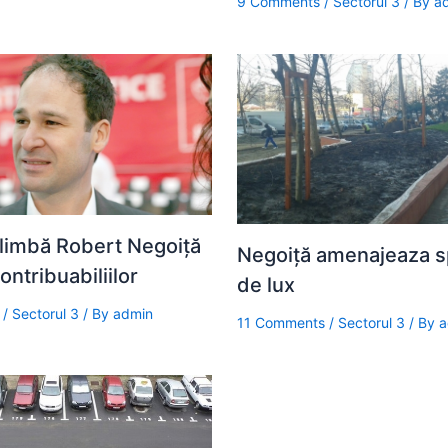
9 Comments
/
Sectorul 3
/ By
a
limbă Robert Negoiță
Negoiță amenajeaza sp
ontribuabiliilor
de lux
/
Sectorul 3
/ By
admin
11 Comments
/
Sectorul 3
/ By
a