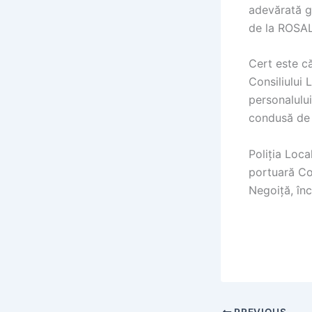
adevărată g
de la ROSAL
Cert este c
Consiliului
personalului
condusă de M
Poliția Loca
portuară Con
Negoiță, înc
PREVIOUS