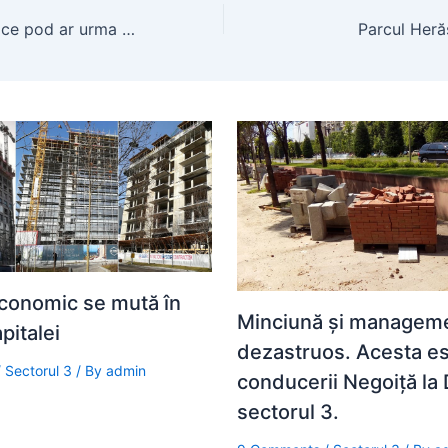
Bucureșteni, iată ce pod ar urma să apară în zona Colentina.
Parcul Heră
conomic se mută în
Minciună şi managem
pitalei
dezastruos. Acesta es
/
Sectorul 3
/ By
admin
conducerii Negoiţă l
sectorul 3.