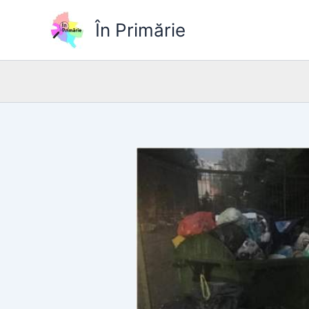
Skip
to
În Primărie
content