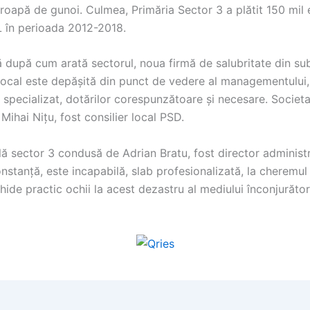
roapă de gunoi. Culmea, Primăria Sector 3 a plătit 150 mil 
 în perioada 2012-2018.
ă după cum arată sectorul, noua firmă de salubritate din su
 Local este depășită din punct de vedere al managementului,
 specializat, dotărilor corespunzătoare și necesare. Societ
ihai Nițu, fost consilier local PSD.
lă sector 3 condusă de Adrian Bratu, fost director administ
stanță, este incapabilă, slab profesionalizată, la cheremul
hide practic ochii la acest dezastru al mediului înconjurător