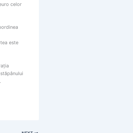
euro celor
bordinea
atea este
rația
 stăpânului
.
NEXT