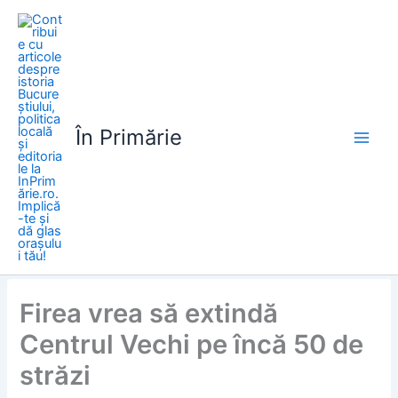
Skip
to
content
În Primărie
Firea vrea să extindă
Centrul Vechi pe încă 50 de
străzi