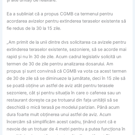
Ea a subliniat că a propus CGMB ca termenul pentru
acordarea avizelor pentru extinderea teraselor existente să
fie redus de la 30 la 15 zile.
„Am primit de la unii dintre dvs solicitarea ca avizele pentru
extinderea teraselor existente, sezoniere, să se acorde mai
rapid şi nu în 30 de zile. Acum cadrul legislativ solicită un
termen de 30 de zile pentru analizarea dosarului. Am
propus şi sunt convinsă că CGMB va vota ca acest termen
de 30 de zile să se diminueze la jumătate, deci în 15 zile să
se poată obţine un astfel de aviz atât pentru terasele
sezoniere, cât şi pentru situaţia în care o cafenea sau un
restaurant doreşte ca pe trotuarul din faţa unităţii să se
deschidă o mică terasă pe modelul parizian. Până acum
dura foarte mult obţinerea unui astfel de aviz. Acum
încercăm să simplificăm acest cadru, ţinând cont că e
nevoie de un trotuar de 4 metri pentru a putea funcţiona în