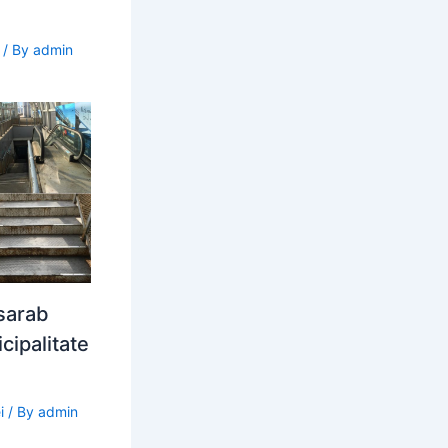
/ By
admin
sarab
icipalitate
i
/ By
admin