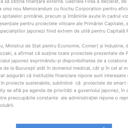
ă să obțînă finanțare externă. Gabriela Firea a declarat, d
 unui nou Memorandum cu Itochu Corporation pentru efici
spitalelor primăriei, precum și întâlnirile avute în cadrul vizi
sențiale pentru proiectele viitoare ale Primăriei Capitalei, 
pecialiștilor japonezi fiind extrem de utilă pentru Capitală
au, Ministrul de Stat pentru Economie, Comerț și Industrie,
ozaki, a afirmat că susține toate proiectele prezentate de 
cialul japonez exprimându-și disponibilitatea de a colabora
a de la București atât în domeniul medical, cât și în cel al mo
dat asigurări că instituțiile financiare nipone sunt interesate 
în proiecte sustenabile, subliniind că proiectele de smart 
ty se află pe agenda de priorități a guvernului japonez, în 
ntre preocupările constante ale administrației nipone o rep
luării.