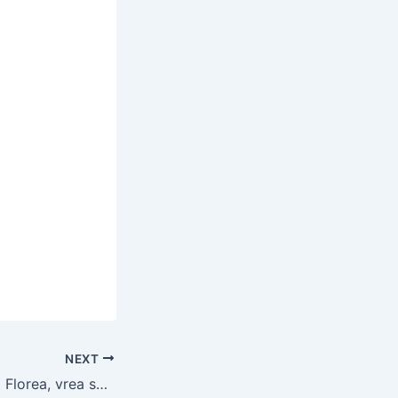
NEXT
Edilul zero, Daniel Florea, vrea să se facă mogul media pe banii locuitoriilor Sectorului 5