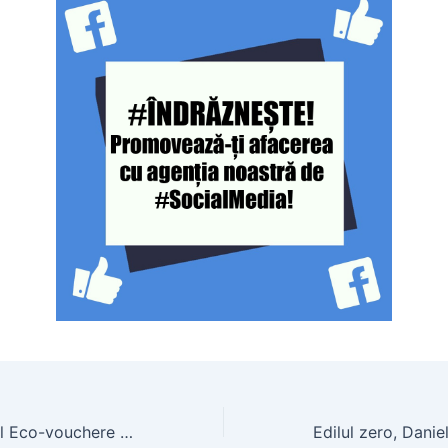
Începe Programul Eco-vouchere pentru mașini și electrocasnice