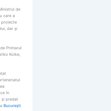
Ministrul de
u care a
 proiecte
ui, dar și
 de Primarul
uriko Koike,
ntat
rteneriatul
rea
ce în
 și predat
la
București