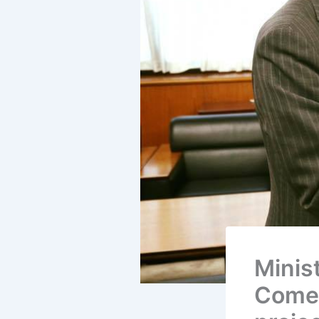
Minis
Comerț