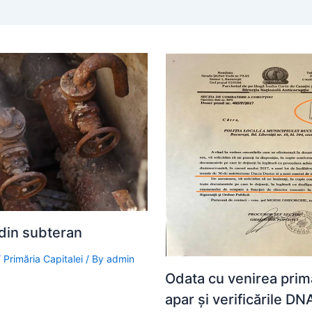
 din subteran
/
Primăria Capitalei
/ By
admin
Odata cu venirea prim
apar şi verificările DNA