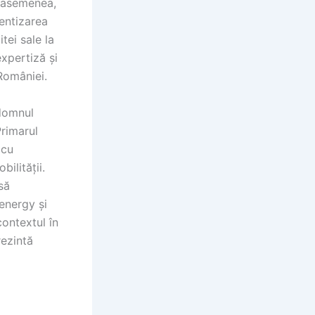
e asemenea,
entizarea
tei sale la
expertiză și
 României.
 domnul
Primarul
 cu
bilității.
să
energy și
contextul în
rezintă