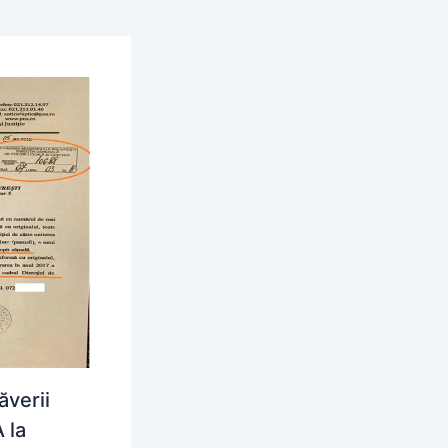
ăverii
 la