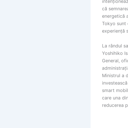
intenționeaz
că semnarea
energetică a 
Tokyo sunt e
experiență s
La rândul s
Yoshihiko Is
General, ofi
administrați
Ministrul a 
investească 
smart mobili
care una di
reducerea po