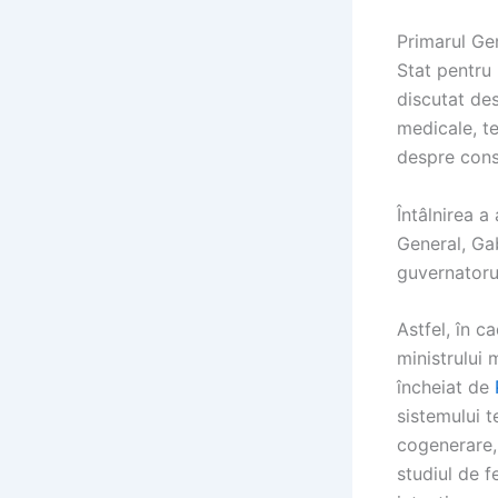
Primarul Gen
Stat pentru
discutat de
medicale, te
despre const
Întâlnirea a
General, Gab
guvernatoru
Astfel, în c
ministrului 
încheiat de
sistemului t
cogenerare, 
studiul de f