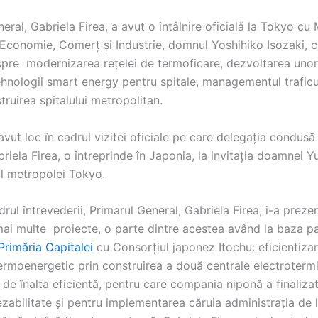
eral, Gabriela Firea, a avut o întâlnire oficială la Tokyo cu 
 Economie, Comerț și Industrie, domnul Yoshihiko Isozaki, c
spre modernizarea rețelei de termoficare, dezvoltarea unor
hnologii smart energy pentru spitale, managementul traficul
ruirea spitalului metropolitan.
 avut loc în cadrul vizitei oficiale pe care delegația condusă
riela Firea, o întreprinde în Japonia, la invitația doamnei Y
l metropolei Tokyo.
adrul întrevederii, Primarul General, Gabriela Firea, i-a preze
mai multe proiecte, o parte dintre acestea având la baza pa
Primăria Capitalei
cu Consorțiul japonez Itochu: eficientiza
ermoenergetic prin construirea a două centrale electrotermi
de înalta eficientă, pentru care compania niponă a finalizat
ezabilitate și pentru implementarea căruia administrația de 