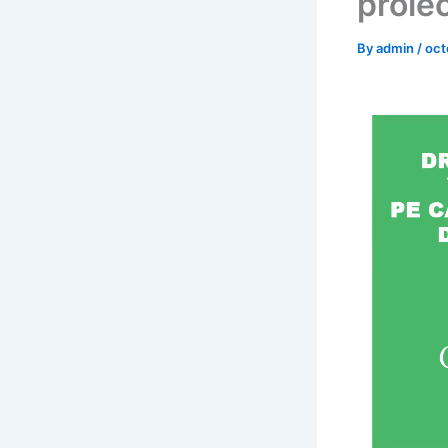
proiec
By
admin
/
oct