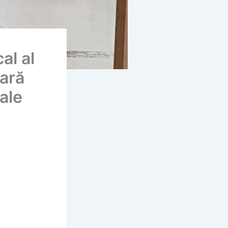
al al
eară
ale