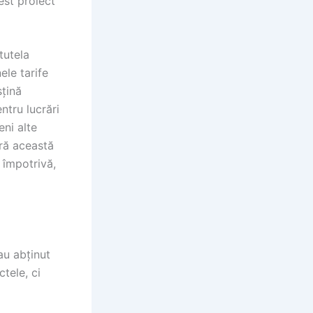
est proiect
tutela
ele tarife
sțină
ntru lucrări
eni alte
ră această
 împotrivă,
au abținut
tele, ci