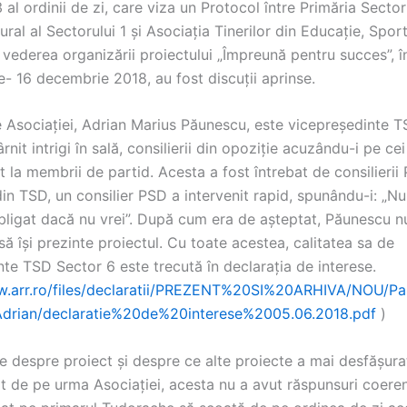
 al ordinii de zi, care viza un Protocol între Primăria Sectoru
ural al Sectorului 1 și Asociația Tinerilor din Educație, Sport
 vederea organizării proiectului „Împreună pentru succes”, 
- 16 decembrie 2018, au fost discuții aprinse.
e Asociației, Adrian Marius Păunescu, este vicepreședinte T
ârnit intrigi în sală, consilierii din opoziție acuzându-i pe c
 la membrii de partid. Acesta a fost întrebat de consilieri
in TSD, un consilier PSD a intervenit rapid, spunându-i: „N
obligat dacă nu vrei”. După cum era de așteptat, Păunescu n
ă își prezinte proiectul. Cu toate acestea, calitatea sa de
te TSD Sector 6 este trecută în declarația de interese.
w.arr.ro/files/declaratii/PREZENT%20SI%20ARHIVA/NOU/
drian/declaratie%20de%20interese%2005.06.2018.pdf
)
le despre proiect și despre ce alte proiecte a mai desfășurat
t de pe urma Asociației, acesta nu a avut răspunsuri coeren