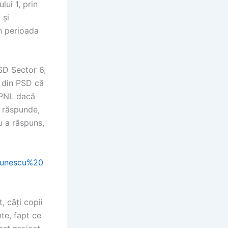
lui 1, prin
 și
în perioada
SD Sector 6,
ei din PSD că
i PNL dacă
u răspunde,
u a răspuns,
Paunescu%20
, câți copii
te, fapt ce