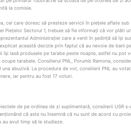
nat pe primarul Tudorache să scoată de pe ordinea de zi ac
imită la comisie.
 cei care doresc să presteze servicii în piețele aflate sub 
ei Piețelor Sectorul 1, trebuie să fie informați că vor plăti un
prezentantul Administrației care a venit în ședință să își su
 explicat această decizie prin faptul că au nevoie de bani pe
i își lasă produsele pe tarabe peste noapte, astfel nu pot v
 ocupe tarabele. Consilierul PNL, Porumb Ramona, conside
d una abuzivă. La procedura de vot, consilierii PNL au votat
inere, iar pentru au fost 17 voturi.
iectele de pe ordinea de zi suplimentară, consilierii USR s-
menționând că asta nu însemnă că nu sunt de acord cu proiec
 au avut timp să le studieze.