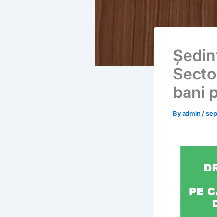
Ședinț
Secto
bani 
By
admin
/
sep