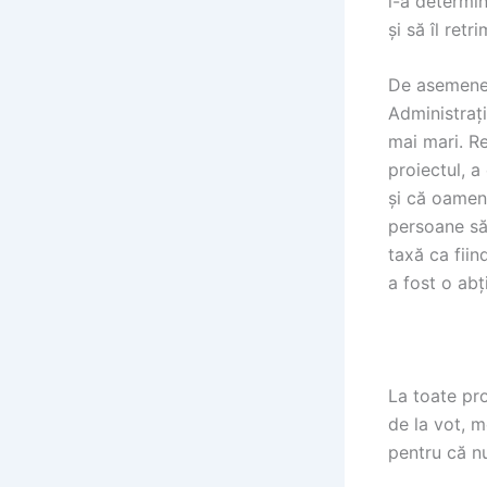
l-a determi
și să îl retr
De asemenea,
Administrați
mai mari. Re
proiectul, a
și că oameni
persoane să
taxă ca fiin
a fost o abț
La toate pro
de la vot, 
pentru că nu