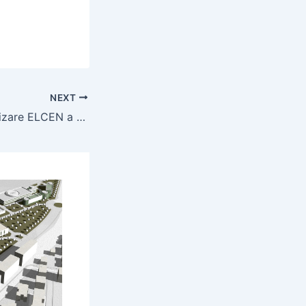
NEXT
Planul de reorganizare ELCEN a fost aprobat! Cine va furniza apa calda si caldura in casele bucurestenilor