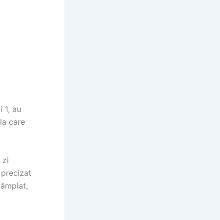
i 1, au
 la care
 zi
 precizat
tâmplat,