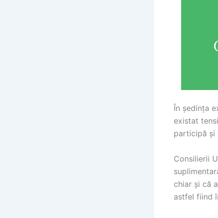
În ședința e
existat tens
participă ș
Consilierii 
suplimentară
chiar și că 
astfel fiind