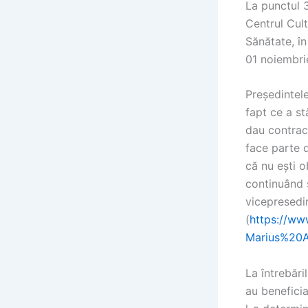
La punctul 3
Centrul Cult
Sănătate, în
01 noiembrie
Președintel
fapt ce a st
dau contract
face parte d
că nu ești 
continuând s
vicepresedin
(
https://ww
Marius%20A
La întrebări
au beneficia