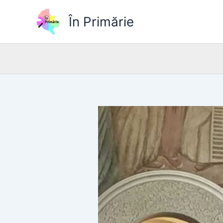
Skip
to
În Primărie
content