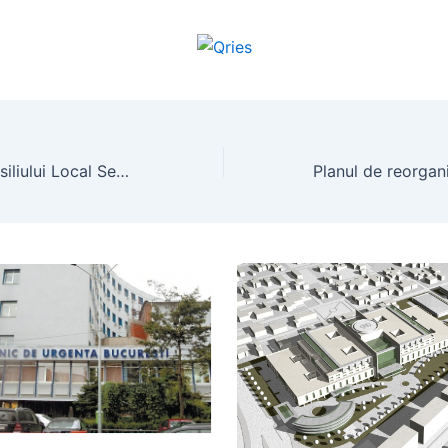
Președintele Consiliului Local Sector 4 nu vrea să vadă locuitorii ședințele publice ale Consiliului. Primarul din umbră, Puiu Florian, și-a dat demisia