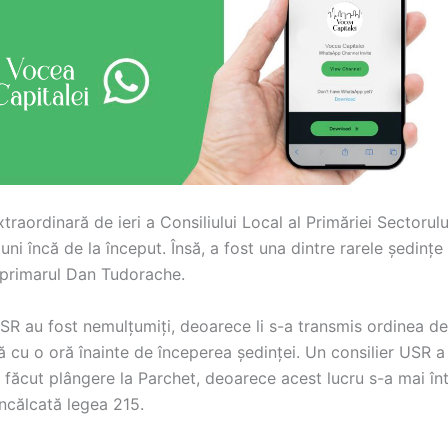
xtraordinară de ieri a Consiliului Local al Primăriei Sectorulu
iuni încă de la început. Însă, a fost una dintre rarele ședințe
i primarul Dan Tudorache.
USR au fost nemulțumiți, deoarece li s-a transmis ordinea de
 cu o oră înainte de începerea ședinței. Un consilier USR a
a făcut plângere la Parchet, deoarece acest lucru s-a mai în
 încălcată legea 215.