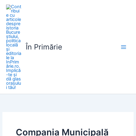
Skip
to
content
În Primărie
Compania Municipală