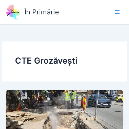
Skip
to
În Primărie
content
CTE Grozăvești