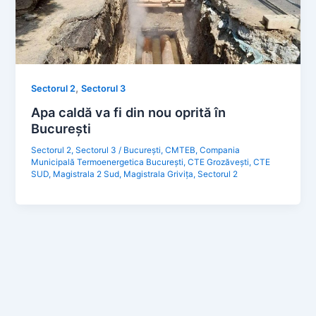
,
Sectorul 2
Sectorul 3
Apa caldă va fi din nou oprită în
București
Sectorul 2
,
Sectorul 3
/
București
,
CMTEB
,
Compania
Municipală Termoenergetica București
,
CTE Grozăvești
,
CTE
SUD
,
Magistrala 2 Sud
,
Magistrala Grivița
,
Sectorul 2