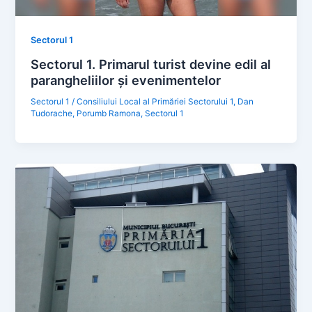
Sectorul 1
Sectorul 1. Primarul turist devine edil al
parangheliilor și evenimentelor
Sectorul 1
/
Consiliului Local al Primăriei Sectorului 1
,
Dan
Tudorache
,
Porumb Ramona
,
Sectorul 1