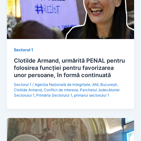
Sectorul 1
Clotilde Armand, urmărită PENAL pentru
folosirea funcției pentru favorizarea
unor persoane, în formă continuată
Sectorul 1
/
Agenția Națională de Integritate
,
ANI
,
București
,
Clotilde Armand
,
Conflict de interese
,
Parchetul Judecătoriei
Sectorului 1
,
Primăria Sectorului 1
,
primarul sectorului 1