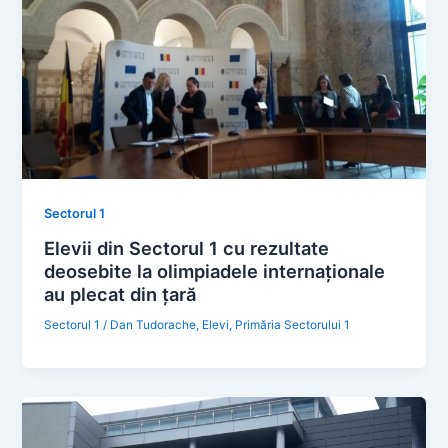
Sectorul 1
Elevii din Sectorul 1 cu rezultate
deosebite la olimpiadele internaționale
au plecat din țară
Sectorul 1
/
Dan Tudorache
,
Elevi
,
Primăria Sectorului 1