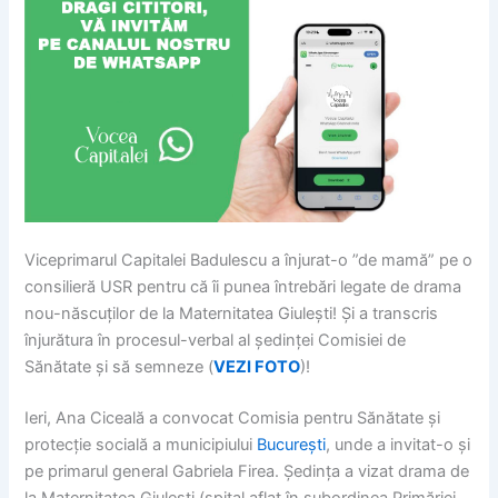
Viceprimarul Capitalei Badulescu a înjurat-o ”de mamă” pe o
consilieră USR pentru că îi punea întrebări legate de drama
nou-născuților de la Maternitatea Giulești! Și a transcris
înjurătura în procesul-verbal al ședinței Comisiei de
Sănătate și să semneze (
VEZI FOTO
)!
Ieri, Ana Ciceală a convocat Comisia pentru Sănătate și
protecție socială a municipiului
București
, unde a invitat-o și
pe primarul general Gabriela Firea. Ședința a vizat drama de
la Maternitatea Giulești (spital aflat în subordinea Primăriei