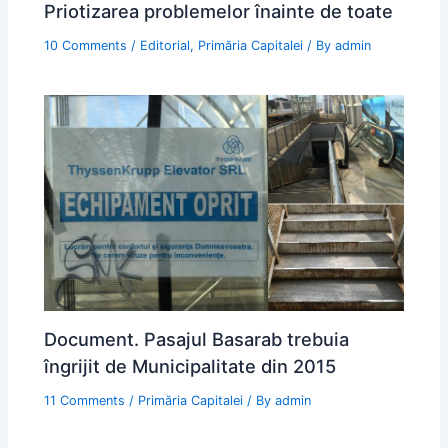
Priotizarea problemelor înainte de toate
10 Comments
/
Editorial
,
Primăria Capitalei
/ By
admin
Document. Pasajul Basarab trebuia
îngrijit de Municipalitate din 2015
11 Comments
/
Primăria Capitalei
/ By
admin