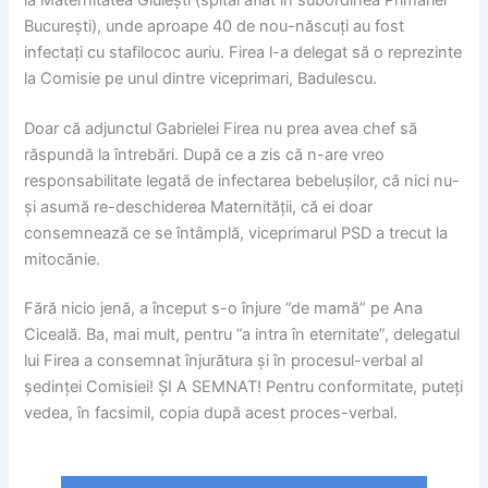
București), unde aproape 40 de nou-născuți au fost
infectați cu stafilococ auriu. Firea l-a delegat să o reprezinte
la Comisie pe unul dintre viceprimari, Badulescu.
Doar că adjunctul Gabrielei Firea nu prea avea chef să
răspundă la întrebări. După ce a zis că n-are vreo
responsabilitate legată de infectarea bebelușilor, că nici nu-
și asumă re-deschiderea Maternității, că ei doar
consemnează ce se întâmplă, viceprimarul PSD a trecut la
mitocănie.
Fără nicio jenă, a început s-o înjure ”de mamă” pe Ana
Ciceală. Ba, mai mult, pentru ”a intra în eternitate”, delegatul
lui Firea a consemnat înjurătura și în procesul-verbal al
ședinței Comisiei! ȘI A SEMNAT! Pentru conformitate, puteți
vedea, în facsimil, copia după acest proces-verbal.