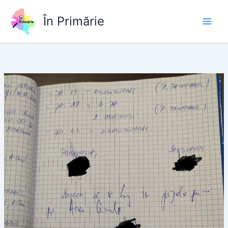
Skip
to
În Primărie
content