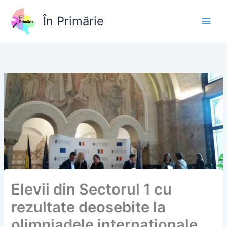
Skip
to
În Primărie
content
Elevii din Sectorul 1 cu
rezultate deosebite la
olimpiadele internaționale