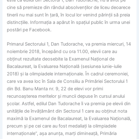
cine să premieze din rândul absolvenţilor de liceu deoarece
tinerii nu mai sunt în ţară, în locul lor venind părinţii să preia
distincţiile. Informaţia a apărut în spaţiul public în urma unei
postări pe Facebook.
Primarul Sectorului 1, Dan Tudorache, va premia miercuri, 14
noiembrie 2018, începând cu ora 11.00, elevii care au
obţinut rezultate deosebite la Examenul Naţional de
Bacalaureat, la Evaluarea Naţională (sesiunea iunie-iulie
2018) şi la olimpiadele internaţionale. În cadrul ceremoniei,
care va avea loc în Sala de Consiliu a Primăriei Sectorului 1
din Bd. Banu Manta nr. 9, 22 de elevi vor primi
recunoaşterea meritelor şi muncii depuse în cursul anului
şcolar. Astfel, edilul Dan Tudorache îi va premia pe elevii din
unităţile de învăţământ din Sectorul 1 care au obţinut nota
maximă la Examenul de Bacalaureat, la Evaluarea Naţională,
precum şi pe cei care au fost medaliaţi la olimpiadele
internaţionale“, aşa anunţa, marţi dimineaţă, Primăria