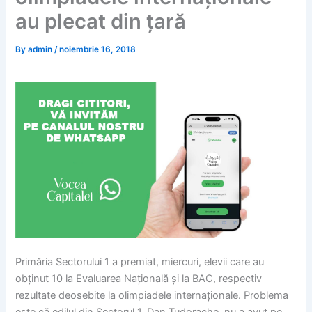
au plecat din țară
By
admin
/
noiembrie 16, 2018
Primăria Sectorului 1 a premiat, miercuri, elevii care au
obţinut 10 la Evaluarea Naţională şi la BAC, respectiv
rezultate deosebite la olimpiadele internaţionale. Problema
este că edilul din Sectorul 1, Dan Tudorache, nu a avut pe