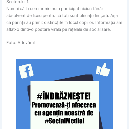
Sectorului 1.
Numai că la ceremonie nu a participat niciun tânăr
absolvent de liceu pentru că toţi sunt plecaţi din ţară. Aşa
că părinţii au primit distincţiile în locul copiilor. Informaţia am
aflat-o dintr-o postare virală pe reţelele de socializare.
Foto: Adevărul