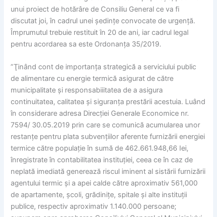
unui proiect de hotărâre de Consiliu General ce va fi
discutat joi, în cadrul unei ședințe convocate de urgență.
Împrumutul trebuie restituit în 20 de ani, iar cadrul legal
pentru acordarea sa este Ordonanța 35/2019.
”Ţinând cont de importanţa strategică a serviciului public
de alimentare cu energie termică asigurat de către
municipalitate și responsabiiitatea de a asigura
continuitatea, calitatea și siguranţa prestării acestuia. Luând
în considerare adresa Direcţiei Generale Economice nr.
7594/ 30.05.2019 prin care se comunică acumularea unor
restanţe pentru plata subvenţiilor aferente furnizării energiei
termice către populaţie în sumă de 462.661.948,66 Iei,
înregistrate în contabilitatea instituţiei, ceea ce în caz de
neplată imediată generează riscul iminent al sistării furnizării
agentului termic și a apei calde către aproximativ 561,000
de apartamente, școli, grădiniţe, spitale și alte instituţii
publice, respectiv aproximativ 1.140.000 persoane;