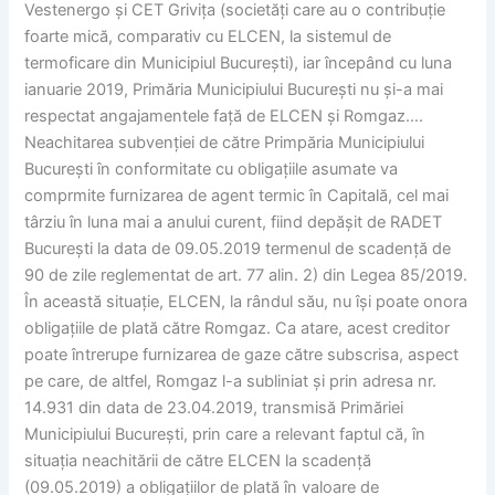
Vestenergo şi CET Griviţa (societăţi care au o contribuţie
foarte mică, comparativ cu ELCEN, la sistemul de
termoficare din Municipiul Bucureşti), iar începând cu luna
ianuarie 2019, Primăria Municipiului Bucureşti nu şi-a mai
respectat angajamentele faţă de ELCEN şi Romgaz….
Neachitarea subvenţiei de către Primpăria Municipiului
Bucureşti în conformitate cu obligaţiile asumate va
comprmite furnizarea de agent termic în Capitală, cel mai
târziu în luna mai a anului curent, fiind depăşit de RADET
Bucureşti la data de 09.05.2019 termenul de scadenţă de
90 de zile reglementat de art. 77 alin. 2) din Legea 85/2019.
În această situaţie, ELCEN, la rândul său, nu îşi poate onora
obligaţiile de plată către Romgaz. Ca atare, acest creditor
poate întrerupe furnizarea de gaze către subscrisa, aspect
pe care, de altfel, Romgaz l-a subliniat şi prin adresa nr.
14.931 din data de 23.04.2019, transmisă Primăriei
Municipiului Bucureşti, prin care a relevant faptul că, în
situaţia neachitării de către ELCEN la scadenţă
(09.05.2019) a obligaţiilor de plată în valoare de