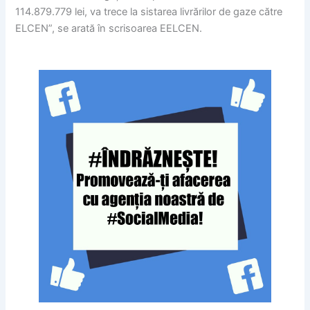
114.879.779 lei, va trece la sistarea livrărilor de gaze către
ELCEN”, se arată în scrisoarea EELCEN.