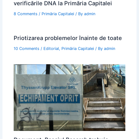
verificările DNA la Primăria Capitalei
8 Comments
/
Primăria Capitalei
/ By
admin
Priotizarea problemelor înainte de toate
10 Comments
/
Editorial
,
Primăria Capitalei
/ By
admin