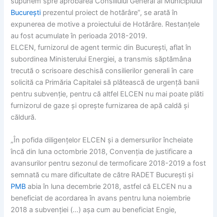
supunem spre aprobarea Consiliului General al Municipiului
București
prezentul proiect de hotărâre”, se arată în
expunerea de motive a proiectului de Hotărâre. Restanțele
au fost acumulate în perioada 2018-2019.
ELCEN, furnizorul de agent termic din București, aflat în
subordinea Ministerului Energiei, a transmis săptămâna
trecută o scrisoare deschisă consilierilor generali în care
solicită ca Primăria Capitalei să plătească de urgență banii
pentru subvenție, pentru că altfel ELCEN nu mai poate plăti
furnizorul de gaze și oprește furnizarea de apă caldă și
căldură.
„În pofida diligenţelor ELCEN şi a demersurilor încheiate
încă din luna octombrie 2018, Convenţia de justificare a
avansurilor pentru sezonul de termoficare 2018-2019 a fost
semnată cu mare dificultate de către RADET Bucureşti şi
PMB
abia în luna decembrie 2018, astfel că ELCEN nu a
beneficiat de acordarea în avans pentru luna noiembrie
2018 a subvenţiei (…) aşa cum au beneficiat Engie,