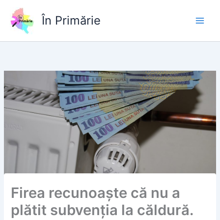
Skip
to
În Primărie
content
Firea recunoaște că nu a
plătit subvenția la căldură.