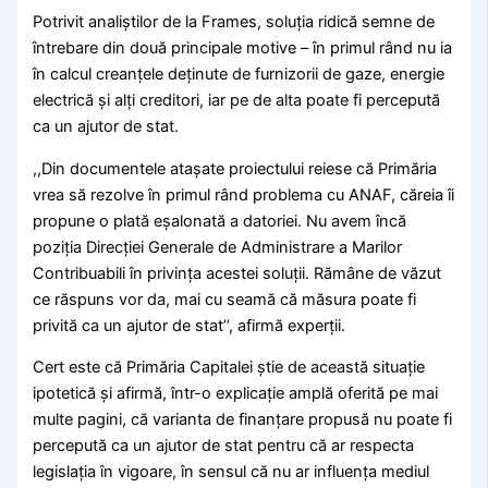
Potrivit analiștilor de la Frames, soluția ridică semne de
întrebare din două principale motive – în primul rând nu ia
în calcul creanțele deținute de furnizorii de gaze, energie
electrică și alți creditori, iar pe de alta poate fi percepută
ca un ajutor de stat.
,,Din documentele atașate proiectului reiese că Primăria
vrea să rezolve în primul rând problema cu ANAF, căreia îi
propune o plată eșalonată a datoriei. Nu avem încă
poziția Direcției Generale de Administrare a Marilor
Contribuabili în privința acestei soluții. Rămâne de văzut
ce răspuns vor da, mai cu seamă că măsura poate fi
privită ca un ajutor de stat’’, afirmă experții.
Cert este că Primăria Capitalei știe de această situație
ipotetică și afirmă, într-o explicație amplă oferită pe mai
multe pagini, că varianta de finanțare propusă nu poate fi
percepută ca un ajutor de stat pentru că ar respecta
legislația în vigoare, în sensul că nu ar influența mediul