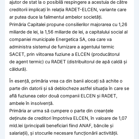
ajutor de stat la o posibilă respingere a acestuia de către
creditorii implicați în relația RADET-ELCEN, variante care
ar putea duce la falimentul ambelor societăți.
Primăria Capitalei propune consilierilor majorarea cu 1,26
miliarde de lei, la 1,56 miliarde de lei, a capitalului social al
companiei municipale Energetica SA, cea care va
administra sistemul de furnizare a agentului termic
SACET, prin viitoarea fuziune a ELCEN (producătorul
de agent termic) cu RADET (distribuitorul de apă caldă și
căldură).
În esență, primăria vrea ca din banii alocați să achite o
parte din datorii și să deblocheze astfel situația în care se
află fuziunea celor două companii ELCEN și RADET,
ambele în insolvență.
Primăria ar urma să cumpere o parte din creanțele
deținute de creditori împotriva ELCEN, în valoare de 1,07
mld.lei (principalii beneficiari fiind ANAF, băncile și
salariații), și stocurile necesare funcționării activității.