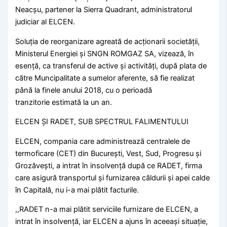
Neacșu, partener la Sierra Quadrant, administratorul
judiciar al ELCEN.
Soluția de reorganizare agreată de acționarii societății,
Ministerul Energiei și SNGN ROMGAZ SA, vizează, în
esență, ca transferul de active și activități, după plata de
către Muncipalitate a sumelor aferente, să fie realizat
până la finele anului 2018, cu o perioadă
tranzitorie estimată la un an.
ELCEN ȘI RADET, SUB SPECTRUL FALIMENTULUI
ELCEN, compania care administrează centralele de
termoficare (CET) din Bucureşti, Vest, Sud, Progresu şi
Grozăveşti, a intrat în insolvență după ce RADET, firma
care asigură transportul şi furnizarea căldurii și apei calde
în Capitală, nu i-a mai plătit facturile.
,,RADET n-a mai plătit serviciile furnizare de ELCEN, a
intrat în insolvență, iar ELCEN a ajuns în aceeași situație,