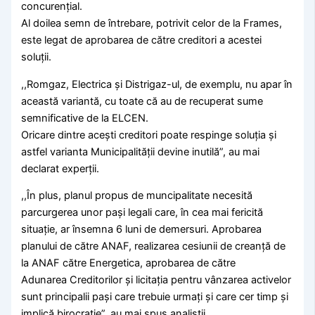
concurențial.
Al doilea semn de întrebare, potrivit celor de la Frames,
este legat de aprobarea de către creditori a acestei
soluții.
,,Romgaz, Electrica și Distrigaz-ul, de exemplu, nu apar în
această variantă, cu toate că au de recuperat sume
semnificative de la ELCEN.
Oricare dintre acești creditori poate respinge soluția și
astfel varianta Municipalității devine inutilă”, au mai
declarat experții.
,,În plus, planul propus de muncipalitate necesită
parcurgerea unor pași legali care, în cea mai fericită
situație, ar însemna 6 luni de demersuri. Aprobarea
planului de către ANAF, realizarea cesiunii de creanță de
la ANAF către Energetica, aprobarea de către
Adunarea Creditorilor și licitația pentru vânzarea activelor
sunt principalii pași care trebuie urmați și care cer timp și
implică birocrație”, au mai spus analiștii.