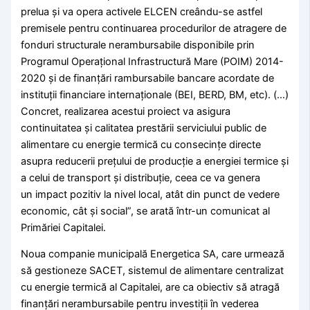
prelua și va opera activele ELCEN creându-se astfel
premisele pentru continuarea procedurilor de atragere de
fonduri structurale nerambursabile disponibile prin
Programul Operațional Infrastructură Mare (POIM) 2014-
2020 și de finanțări rambursabile bancare acordate de
instituții financiare internaționale (BEI, BERD, BM, etc). (…)
Concret, realizarea acestui proiect va asigura
continuitatea și calitatea prestării serviciului public de
alimentare cu energie termică cu consecințe directe
asupra reducerii prețului de producție a energiei termice și
a celui de transport și distribuție, ceea ce va genera
un impact pozitiv la nivel local, atât din punct de vedere
economic, cât și social”, se arată într-un comunicat al
Primăriei Capitalei.
Noua companie municipală Energetica SA, care urmează
să gestioneze SACET, sistemul de alimentare centralizat
cu energie termică al Capitalei, are ca obiectiv să atragă
finanțări nerambursabile pentru investiții în vederea