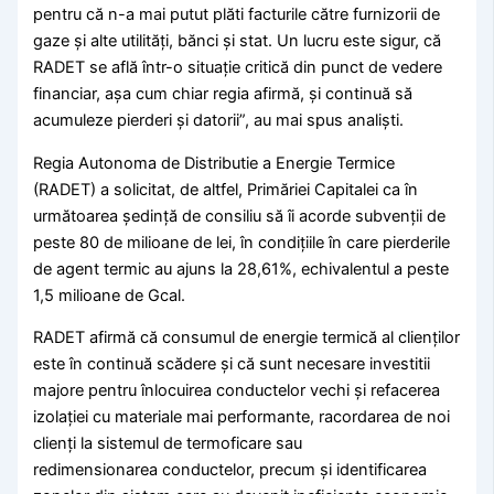
pentru că n-a mai putut plăti facturile către furnizorii de
gaze și alte utilități, bănci și stat. Un lucru este sigur, că
RADET se află într-o situație critică din punct de vedere
financiar, așa cum chiar regia afirmă, și continuă să
acumuleze pierderi și datorii”, au mai spus analiști.
Regia Autonoma de Distributie a Energie Termice
(RADET) a solicitat, de altfel, Primăriei Capitalei ca în
următoarea ședință de consiliu să îi acorde subvenții de
peste 80 de milioane de lei, în condițiile în care pierderile
de agent termic au ajuns la 28,61%, echivalentul a peste
1,5 milioane de Gcal.
RADET afirmă că consumul de energie termică al clienților
este în continuă scădere și că sunt necesare investitii
majore pentru înlocuirea conductelor vechi și refacerea
izolației cu materiale mai performante, racordarea de noi
clienți la sistemul de termoficare sau
redimensionarea conductelor, precum și identificarea