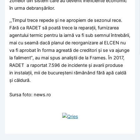
zonelor din sistem care au devenit ineficiente economic
în urma debranșărilor.
,,Timpul trece repede și ne apropiem de sezonul rece.
Fără ca RADET să poată trece la reparații, furnizarea
agentului termic pentru la iarnă va fi sub semnul întrebării,
mai cu seamă dacă planul de reorganizare al ELCEN nu
va fi aprobat în forma agreată de creditori și se va ajunge
la faliment”, au mai spus analiștii de la Frames. În 2017,
RADET a raportat 7.596 de incidente și avarii produse
in instalații, mii de bucureșteni rămânând fără apă caldă
și căldură.
Sursa foto:
news.ro